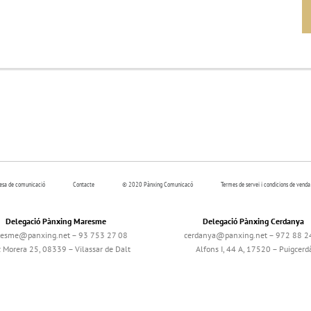
resa de comunicació
Contacte
© 2020 Pànxing Comunicacó
Termes de servei i condicions de venda
Delegació Pànxing Maresme
Delegació Pànxing Cerdanya
esme@panxing.net – 93 753 27 08
cerdanya@panxing.net – 972 88 2
c Morera 25, 08339 – Vilassar de Dalt
Alfons I, 44 A, 17520 – Puigcerd