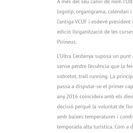
A més del seu canvi de nom l’Ult
logotip, organigrama, calendari i
l’antiga VCUF i esdevé president 
edició l’organització de les curs
Pirineus.
L’Ultra Cerdanya suposa un punt d
sense perdre l’essència que la fei
sobretot, trail running. La princi
passa a disputar-se el primer c
any 2016 coincideix amb els dies 
decisió perquè la voluntat de l’or
amb baixes temperatures i condic
temporada alta turística. Com a d