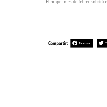
El proper mes de febrer s’obrirà e
Compartir:
Facebook
T