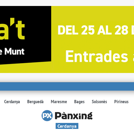
Cerdanya
Berguedà
Maresme
Bages
Solsonès
Pirineus
Cerdanya