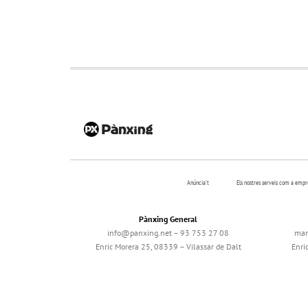
Anúncia’t
Els nostres serveis com a emp
Pànxing General
info@panxing.net – 93 753 27 08
mar
Enric Morera 25, 08339 – Vilassar de Dalt
Enri