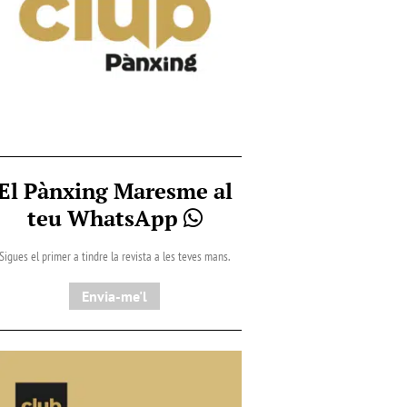
El Pànxing Maresme al
teu WhatsApp
Sigues el primer a tindre la revista a les teves mans.
Envia-me'l