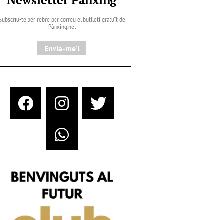
Subscriu-te per rebre per correu el butlletí gratuït de
Pànxing.net​
Envia-me'l