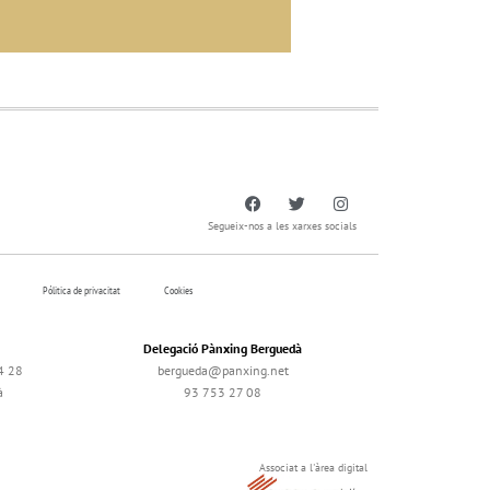
Segueix-nos a les xarxes socials
Pólitica de privacitat
Cookies
Delegació Pànxing Berguedà
4 28
bergueda@panxing.net
à
93 753 27 08
Associat a l'àrea digital