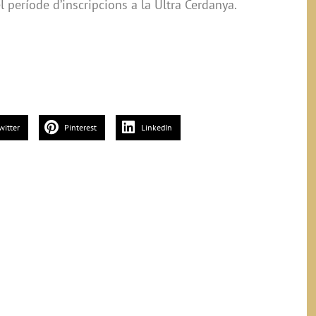
l període d’inscripcions a la Ultra Cerdanya.
witter
Pinterest
LinkedIn