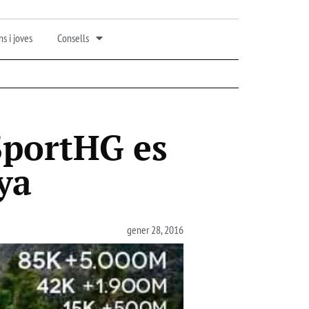
s i joves
Consells
SportHG es
ya
gener 28, 2016