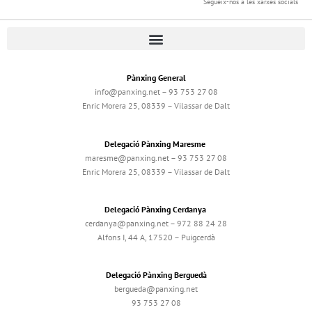
Segueix-nos a les xarxes socials
Pànxing General
info@panxing.net – 93 753 27 08
Enric Morera 25, 08339 – Vilassar de Dalt
Delegació Pànxing Maresme
maresme@panxing.net – 93 753 27 08
Enric Morera 25, 08339 – Vilassar de Dalt
Delegació Pànxing Cerdanya
cerdanya@panxing.net – 972 88 24 28
Alfons I, 44 A, 17520 – Puigcerdà
Delegació Pànxing Berguedà
bergueda@panxing.net
93 753 27 08