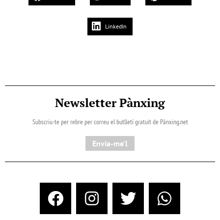
LinkedIn
Newsletter Pànxing
Subscriu-te per rebre per correu el butlletí gratuït de Pànxing.net​
Envia-me'l