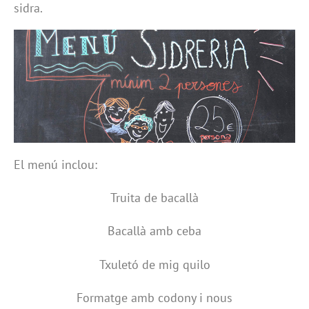
sidra.
El menú inclou:
Truita de bacallà
Bacallà amb ceba
Txuletó de mig quilo
Formatge amb codony i nous