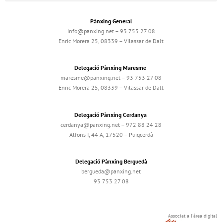
Pànxing General
info@panxing.net – 93 753 27 08
Enric Morera 25, 08339 – Vilassar de Dalt
Delegació Pànxing Maresme
maresme@panxing.net – 93 753 27 08
Enric Morera 25, 08339 – Vilassar de Dalt
Delegació Pànxing Cerdanya
cerdanya@panxing.net – 972 88 24 28
Alfons I, 44 A, 17520 – Puigcerdà
Delegació Pànxing Berguedà
bergueda@panxing.net
93 753 27 08
Associat a l'àrea digital