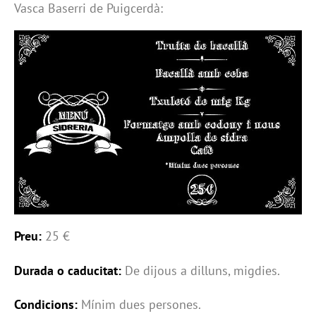
Vasca Baserri de Puigcerdà:
Preu:
25 €
Durada o caducitat:
De dijous a dilluns, migdies.
Condicions:
Mínim dues persones.