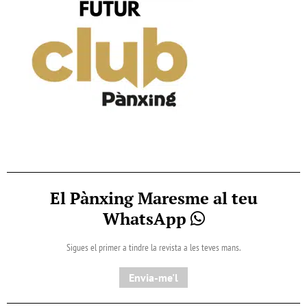
El Pànxing Maresme al teu
WhatsApp
Sigues el primer a tindre la revista a les teves mans.
Envia-me'l