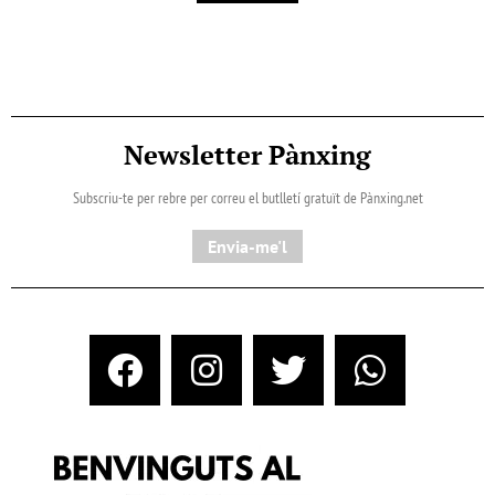
Newsletter Pànxing
Subscriu-te per rebre per correu el butlletí gratuït de Pànxing.net​
Envia-me'l