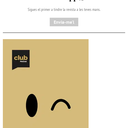
Sigues el primer a tindre la revista a les teves mans.
Envia-me'l