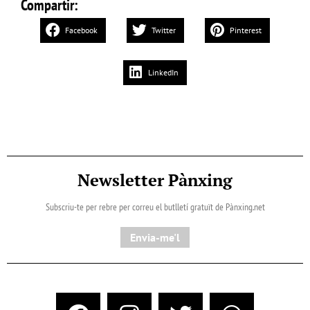
Compartir:
Facebook
Twitter
Pinterest
LinkedIn
Newsletter Pànxing
Subscriu-te per rebre per correu el butlletí gratuït de Pànxing.net​
Envia-me'l