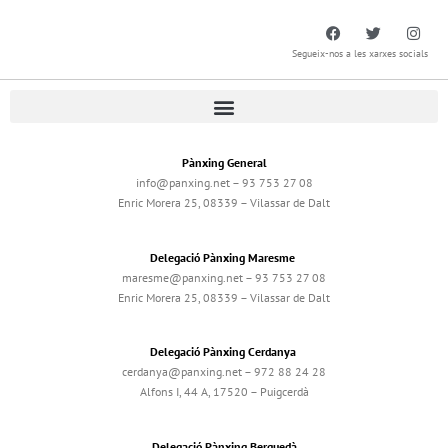
Segueix-nos a les xarxes socials
Pànxing General
info@panxing.net – 93 753 27 08
Enric Morera 25, 08339 – Vilassar de Dalt
Delegació Pànxing Maresme
maresme@panxing.net – 93 753 27 08
Enric Morera 25, 08339 – Vilassar de Dalt
Delegació Pànxing Cerdanya
cerdanya@panxing.net – 972 88 24 28
Alfons I, 44 A, 17520 – Puigcerdà
Delegació Pànxing Berguedà