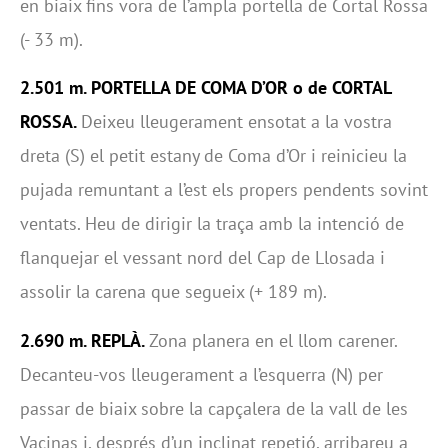
en biaix fins vora de l’ampla portella de Cortal Rossa
(- 33 m).
2.501 m. PORTELLA DE COMA D
’
OR o de CORTAL
ROSSA.
Deixeu lleugerament ensotat a la vostra
dreta (S) el petit estany de Coma d’Or i reinicieu la
pujada remuntant a l’est els propers pendents sovint
ventats. Heu de dirigir la traça amb la intenció de
flanquejar el vessant nord del Cap de Llosada i
assolir la carena que segueix (+ 189 m).
2.690 m. REPLÀ.
Zona planera en el llom carener.
Decanteu-vos lleugerament a l’esquerra (N) per
passar de biaix sobre la capçalera de la vall de les
Vacinas i, després d’un inclinat repetjó, arribareu a