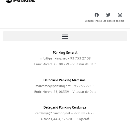
Segueix-nos a les xarxes socials
Pànxing General
info@panxing.net – 93 753 27 08
Enric Morera 25, 08339 – Vilassar de Dalt
Delegació Pànxing Maresme
maresme@panxing.net – 93 753 27 08
Enric Morera 25, 08339 – Vilassar de Dalt
Delegació Pànxing Cerdanya
cerdanya@panxing.net – 972 88 24 28
Alfons I, 44 A, 17520 – Puigcerdà