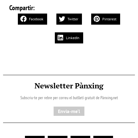
Compartir:
Facebook
Twitter
Pinterest
LinkedIn
Newsletter Pànxing
Subscriu-te per rebre per correu el butlletí gratuït de Pànxing.net​
Envia-me'l