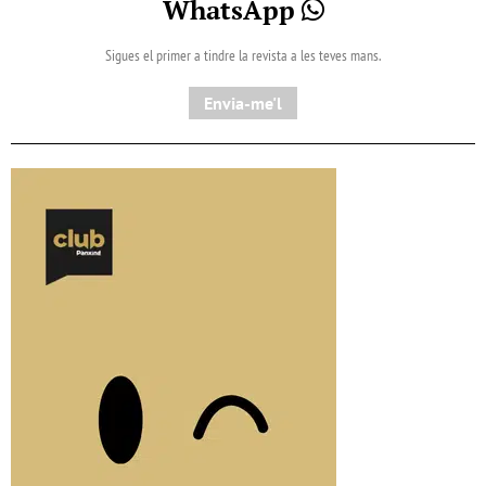
WhatsApp
Sigues el primer a tindre la revista a les teves mans.
Envia-me'l