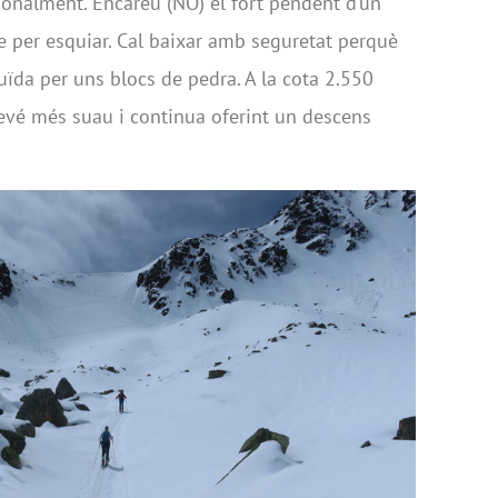
cionalment. Encareu (NO) el fort pendent d’un
e per esquiar. Cal baixar amb seguretat perquè
uïda per uns blocs de pedra. A la cota 2.550
vé més suau i continua oferint un descens