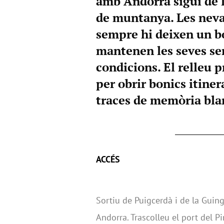
amb Andorra sigui de l
de muntanya. Les neva
sempre hi deixen un bo
mantenen les seves se
condicions. El relleu p
per obrir bonics itinera
traces de memòria bla
ACCÉS
Sortiu de Puigcerdà i de la Guing
Andorra. Trascolleu el port del P