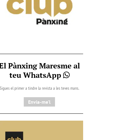
El Pànxing Maresme al
teu WhatsApp
Sigues el primer a tindre la revista a les teves mans.
Envia-me'l