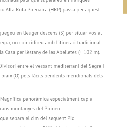
stiu Alta Ruta Pirenaica (HRP) passa per aquest
quegeu en lleuger descens (S) per situar-vos al
egra, on coincidireu amb l’itinerari tradicional
a Casa per l’estany de les Abelletes (+ 102 m).
ivisori entre el vessant mediterrani del Segre i
n biaix (O) pels fàcils pendents meridionals dels
.
Magnífica panoràmica especialment cap a
grans muntanyes del Pirineu.
l que separa el cim del següent Pic