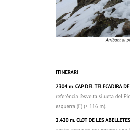
Arribant al p
ITINERARI
2304 m. CAP DEL TELECADIRA D
referència l’esvelta silueta del P
esquerra (E) (+ 116 m).
2.420 m. CLOT DE LES ABELLETE
vostra esquerra per encarar una 