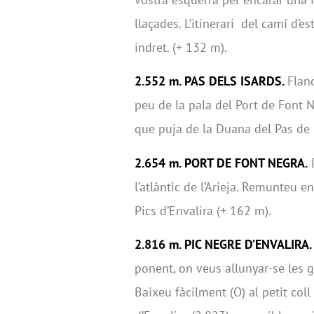
llaçades. L’itinerari del camí d’e
indret. (+ 132 m).
2.552 m. PAS DELS ISARDS.
Flan
peu de la pala del Port de Font N
que puja de la Duana del Pas de l
2.654 m. PORT DE FONT NEGRA.
D
l’atlàntic de l’Arieja. Remunteu e
Pics d’Envalira (+ 162 m).
2.816 m. PIC NEGRE D’ENVALIRA
ponent, on veus allunyar-se les 
Baixeu fàcilment (O) al petit col