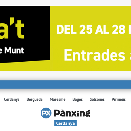
Cerdanya
Berguedà
Maresme
Bages
Solsonès
Pirineus
Cerdanya