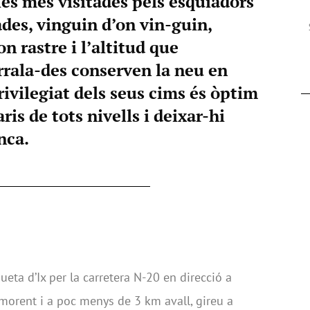
es més visitades pels esquiadors
des, vinguin d’on vin-guin,
n rastre i l’altitud que
rrala-des conserven la neu en
rivilegiat dels seus cims és òptim
ris de tots nivells i deixar-hi
nca.
ueta d’Ix per la carretera N-20 en direcció a
imorent i a poc menys de 3 km avall, gireu a