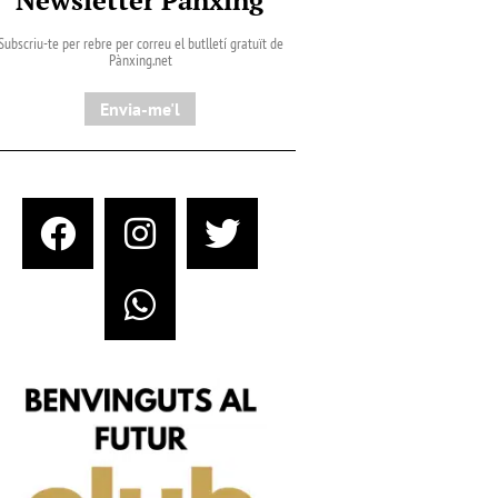
Subscriu-te per rebre per correu el butlletí gratuït de
Pànxing.net​
Envia-me'l