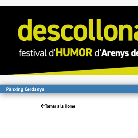
Pànxing Cerdanya
Tornar a la Home