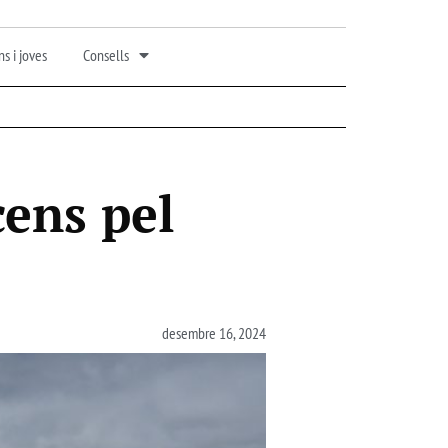
s i joves
Consells
cens pel
desembre 16, 2024