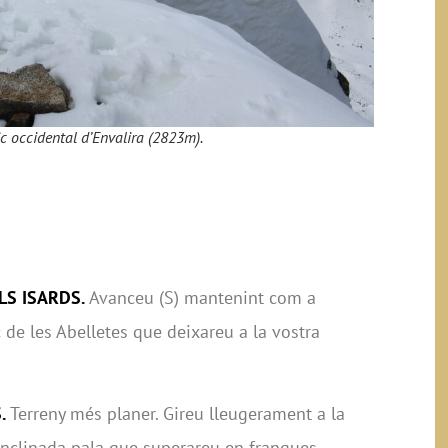
ic occidental d’Envalira (2823m).
ELS ISARDS.
Avanceu (S) mantenint com a
ic de les Abelletes que deixareu a la vostra
S.
Terreny més planer. Gireu lleugerament a la
inclinada pala que superareu en franques