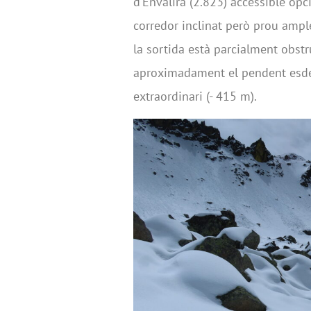
d’Envalira (2.823) accessible op
corredor inclinat però prou ampl
la sortida està parcialment obstr
aproximadament el pendent esde
extraordinari (- 415 m).