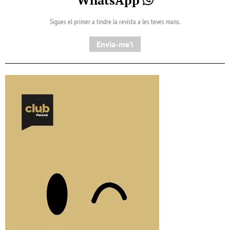
Sigues el primer a tindre la revista a les teves mans.
Envia-me'l