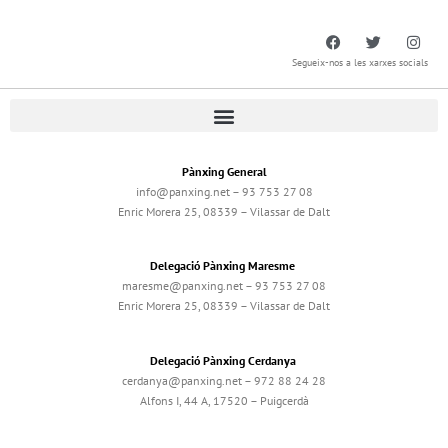
Segueix-nos a les xarxes socials
Pànxing General
info@panxing.net – 93 753 27 08
Enric Morera 25, 08339 – Vilassar de Dalt
Delegació Pànxing Maresme
maresme@panxing.net – 93 753 27 08
Enric Morera 25, 08339 – Vilassar de Dalt
Delegació Pànxing Cerdanya
cerdanya@panxing.net – 972 88 24 28
Alfons I, 44 A, 17520 – Puigcerdà