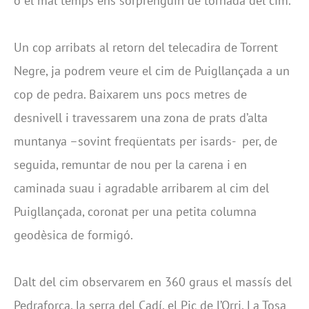
o el mal temps ens sorprenguin de tornada del cim.
Un cop arribats al retorn del telecadira de Torrent
Negre, ja podrem veure el cim de Puigllançada a un
cop de pedra. Baixarem uns pocs metres de
desnivell i travessarem una zona de prats d’alta
muntanya –sovint freqüentats per isards- per, de
seguida, remuntar de nou per la carena i en
caminada suau i agradable arribarem al cim del
Puigllançada, coronat per una petita columna
geodèsica de formigó.
Dalt del cim observarem en 360 graus el massís del
Pedraforca, la serra del Cadí, el Pic de l’Orri, La Tosa