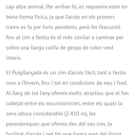
cap altre animal. Per arribar-hi, es requereix estar en
bona forma física, ja que l’accés en els primers
trams es fa per forts pendents, però fer l’excursió
fins al cim a l’estiu és el més similar a caminar per
sobre una llarga catifa de gespa de color verd
intens.
El Puigllançada és un cim d’accés fàcil, tant a l’estiu
com a l’hivern, fins i tot en condicions de neu i fred.
Al llarg de tot l’any ofereix molts atractius que el fan
cobejat entre els excursionistes, entre els quals la
seva altura considerable (2.410 m), les
panoràmiques que ofereix des del seu cim, la
facilitat d’accés i pel fet que forma part del llistat