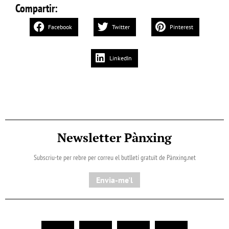
Compartir:
Facebook
Twitter
Pinterest
LinkedIn
Newsletter Pànxing
Subscriu-te per rebre per correu el butlletí gratuït de Pànxing.net​
Envia-me'l