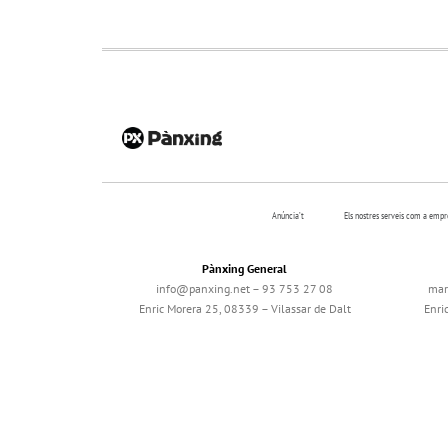
Anúncia’t
Els nostres serveis com a emp
Pànxing General
info@panxing.net – 93 753 27 08
mar
Enric Morera 25, 08339 – Vilassar de Dalt
Enri