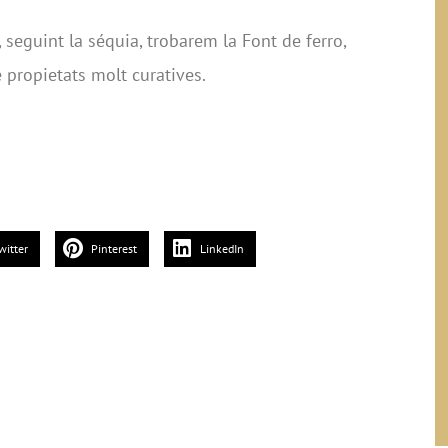
 seguint la séquia, trobarem la Font de ferro,
propietats molt curatives.
witter
Pinterest
LinkedIn