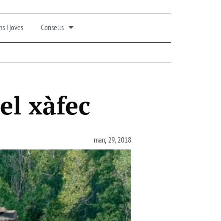
s i joves
Consells
del xàfec
març 29, 2018