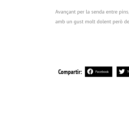
Avançant per la senda entre pins,
amb un gust molt dolent però de 
Compartir:
Facebook
T