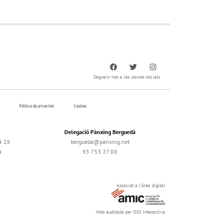
Segueix-nos a les xarxes socials
Pólitica de privacitat
Cookies
Delegació Pànxing Berguedà
4 28
bergueda@panxing.net
à
93 753 27 08
Associat a l'àrea digital
Web auditada per OJD Interactive