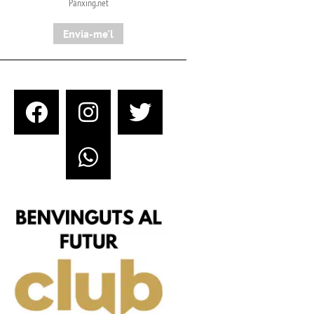
Pànxing.net​
Envia-me'l