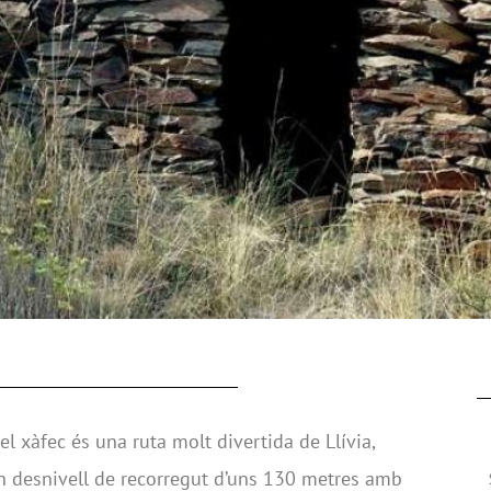
del xàfec és una ruta molt divertida de Llívia,
n desnivell de recorregut d’uns 130 metres amb