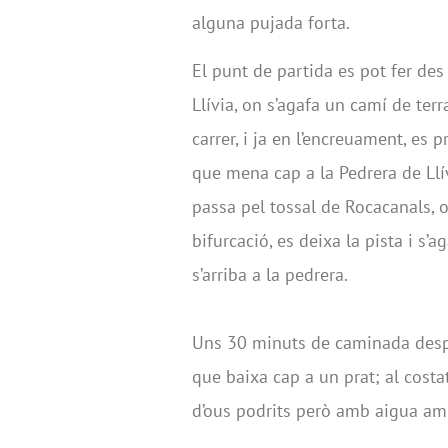
alguna pujada forta.
El punt de partida es pot fer des
Llívia, on s’agafa un camí de terr
carrer, i ja en l’encreuament, es 
que mena cap a la Pedrera de Llí
passa pel tossal de Rocacanals, o
bifurcació, es deixa la pista i s’
s’arriba a la pedrera.
Uns 30 minuts de caminada despr
que baixa cap a un prat; al costat
d’ous podrits però amb aigua amb