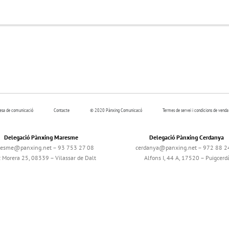
resa de comunicació
Contacte
© 2020 Pànxing Comunicacó
Termes de servei i condicions de venda
Delegació Pànxing Maresme
Delegació Pànxing Cerdanya
esme@panxing.net – 93 753 27 08
cerdanya@panxing.net – 972 88 2
c Morera 25, 08339 – Vilassar de Dalt
Alfons I, 44 A, 17520 – Puigcerd