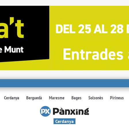
Cerdanya
Berguedà
Maresme
Bages
Solsonès
Pirineus
Cerdanya