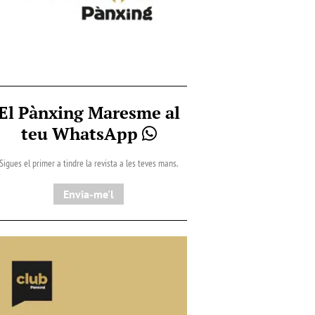
El Pànxing Maresme al
teu WhatsApp
Sigues el primer a tindre la revista a les teves mans.
Envia-me'l