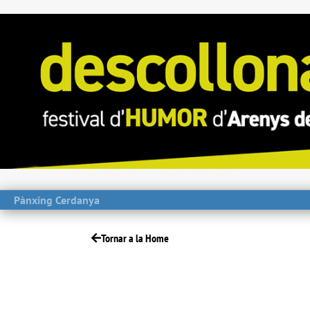
Pànxing Cerdanya
Tornar a la Home