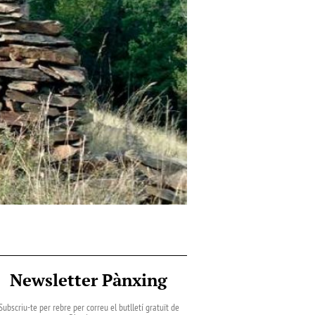
Newsletter Pànxing
Subscriu-te per rebre per correu el butlletí gratuït de