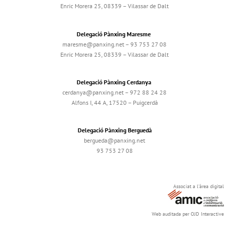
Enric Morera 25, 08339 – Vilassar de Dalt
Delegació Pànxing Maresme
maresme@panxing.net – 93 753 27 08
Enric Morera 25, 08339 – Vilassar de Dalt
Delegació Pànxing Cerdanya
cerdanya@panxing.net – 972 88 24 28
Alfons I, 44 A, 17520 – Puigcerdà
Delegació Pànxing Berguedà
bergueda@panxing.net
93 753 27 08
Associat a l'àrea digital
Web auditada per OJD Interactive