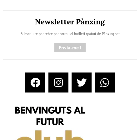
Newsletter Pànxing
Subscriu-te per rebre per correu el butlletí gratuït de Pànxing.net​
Envia-me'l