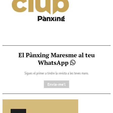
El Pànxing Maresme al teu
WhatsApp
Sigues el primer a tindre la revista a les teves mans.
Envia-me'l