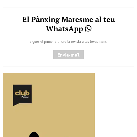
El Pànxing Maresme al teu
WhatsApp
Sigues el primer a tindre la revista a les teves mans.
Envia-me'l