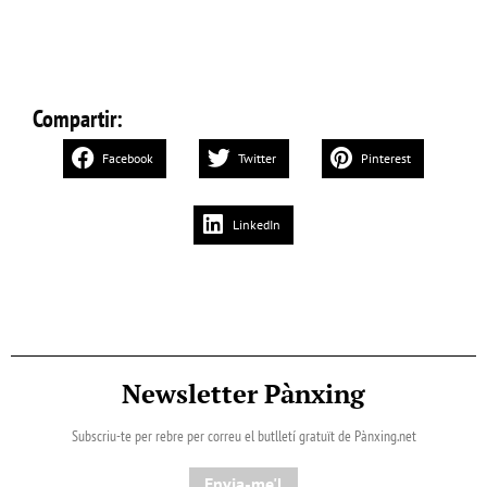
Compartir:
Facebook
Twitter
Pinterest
LinkedIn
Newsletter Pànxing
Subscriu-te per rebre per correu el butlletí gratuït de Pànxing.net​
Envia-me'l