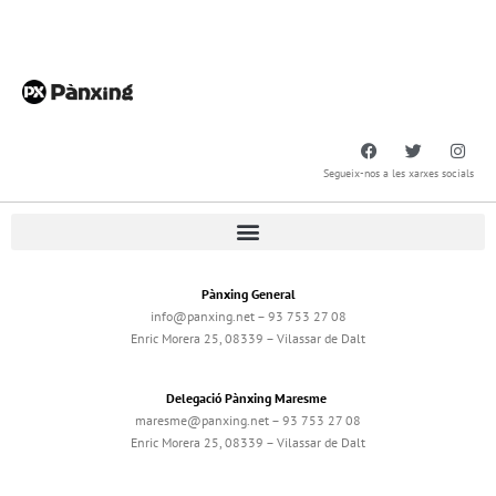
Segueix-nos a les xarxes socials
Pànxing General
info@panxing.net – 93 753 27 08
Enric Morera 25, 08339 – Vilassar de Dalt
Delegació Pànxing Maresme
maresme@panxing.net – 93 753 27 08
Enric Morera 25, 08339 – Vilassar de Dalt