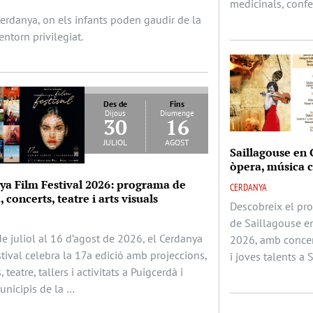
medicinals, confe
Cerdanya, on els infants poden gaudir de la
entorn privilegiat.
Des de
Fins
Dijous
Diumenge
30
16
juliol
agost
Saillagouse en 
òpera, música cl
ya Film Festival 2026: programa de
CERDANYA
 concerts, teatre i arts visuals
Descobreix el pr
de Saillagouse en
e juliol al 16 d’agost de 2026, el Cerdanya
2026, amb concert
tival celebra la 17a edició amb projeccions,
i joves talents a 
 teatre, tallers i activitats a Puigcerdà i
unicipis de la …