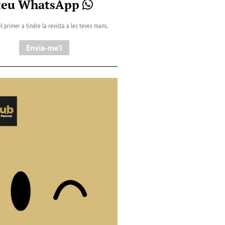
teu WhatsApp
l primer a tindre la revista a les teves mans.
Envia-me'l