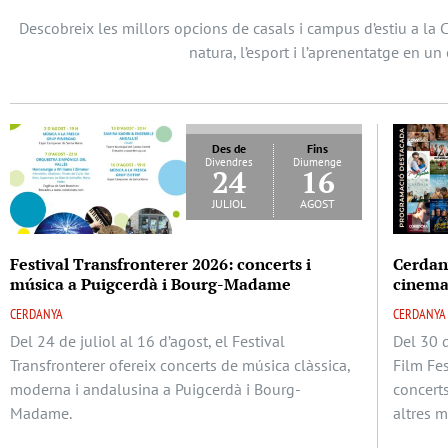
Descobreix les millors opcions de casals i campus d’estiu a la 
natura, l’esport i l’aprenentatge en un 
Des de
Fins
Divendres
Diumenge
24
16
juliol
agost
Festival Transfronterer 2026: concerts i
Cerdan
música a Puigcerdà i Bourg-Madame
cinema,
CERDANYA
CERDANYA
Del 24 de juliol al 16 d’agost, el Festival
Del 30 d
Transfronterer ofereix concerts de música clàssica,
Film Fes
moderna i andalusina a Puigcerdà i Bourg-
concerts,
Madame.
altres m