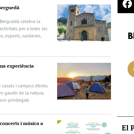
Berguedà
 Berguedà celebra la
ctivitats per a totes les
s, esports, sardanes,
una experiència
 casals i campus d’estiu
n gaudir de la natura,
orn privilegiat.
concerts i música a
El 