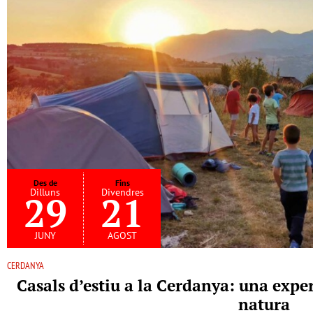
Des de
Fins
Dilluns
Divendres
29
21
juny
agost
CERDANYA
Casals d’estiu a la Cerdanya: una expe
natura