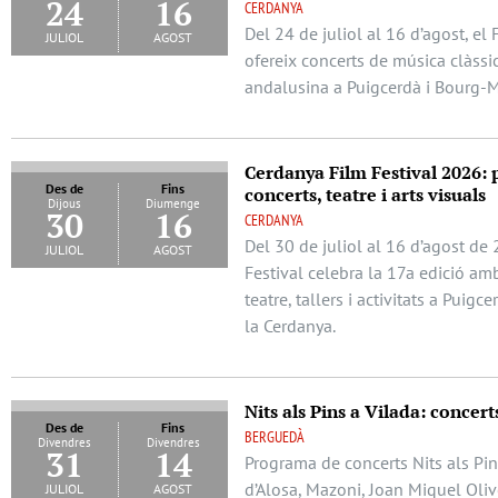
24
16
CERDANYA
Del 24 de juliol al 16 d’agost, el 
juliol
agost
ofereix concerts de música clàssi
andalusina a Puigcerdà i Bourg
Cerdanya Film Festival 2026:
Des de
Fins
concerts, teatre i arts visuals
Dijous
Diumenge
30
16
CERDANYA
Del 30 de juliol al 16 d’agost de
juliol
agost
Festival celebra la 17a edició amb
teatre, tallers i activitats a Puigc
la Cerdanya.
Nits als Pins a Vilada: concerts
Des de
Fins
BERGUEDÀ
Divendres
Divendres
31
14
Programa de concerts Nits als Pin
juliol
agost
d’Alosa, Mazoni, Joan Miquel Oliv