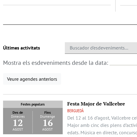
Últimes activitats
Mostra els esdeveniments desde la data:
Veure agendes anteriors
Festa Major de Vallcebre
Festes populars
BERGUEDÀ
Des de
Fins
Dimecres
Diumenge
Del 12 al 16 d’agost, Vallcebre ce
12
16
Major amb cinc dies plens d’activi
agost
agost
edats. Música en directe, concurs