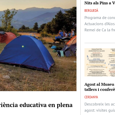
Nits als Pins a 
BERGUEDÀ
Programa de conce
Actuacions d’Alos
Remei de Ca la fr
Agost al Museu d
tallers i confer
CERDANYA
riència educativa en plena
Descobreix les ac
agost: visites gui