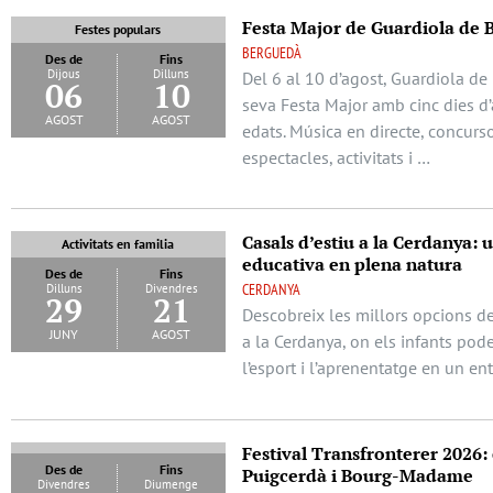
Festa Major de Guardiola de 
Festes populars
BERGUEDÀ
Des de
Fins
Dijous
Dilluns
Del 6 al 10 d’agost, Guardiola de
06
10
seva Festa Major amb cinc dies d’a
agost
agost
edats. Música en directe, concurso
espectacles, activitats i …
Casals d’estiu a la Cerdanya: 
Activitats en familia
educativa en plena natura
Des de
Fins
CERDANYA
Dilluns
Divendres
29
21
Descobreix les millors opcions de
juny
agost
a la Cerdanya, on els infants pode
l’esport i l’aprenentatge en un ent
Festival Transfronterer 2026: 
Des de
Fins
Puigcerdà i Bourg-Madame
Divendres
Diumenge