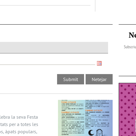
N
Subscriu
lebra la seva Festa
tats per a totes les
os, àpats populars,