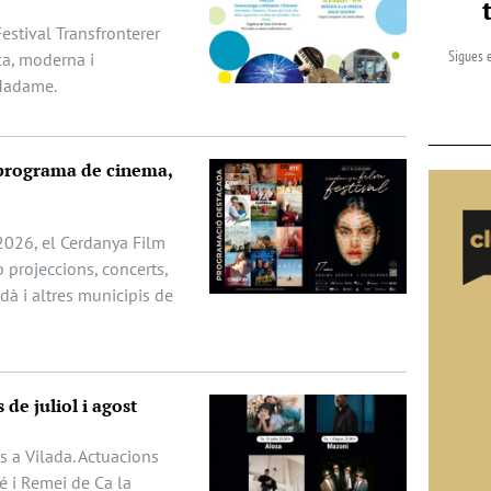
Festival Transfronterer
Sigues e
ca, moderna i
-Madame.
 programa de cinema,
 2026, el Cerdanya Film
 projeccions, concerts,
erdà i altres municipis de
 de juliol i agost
s a Vilada. Actuacions
é i Remei de Ca la