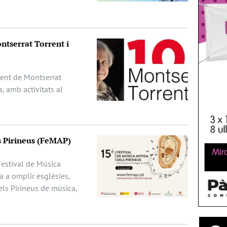
ntserrat Torrent i
ent de Montserrat
, amb activitats al
s Pirineus (FeMAP)
 Festival de Música
a a omplir esglésies,
els Pirineus de música,