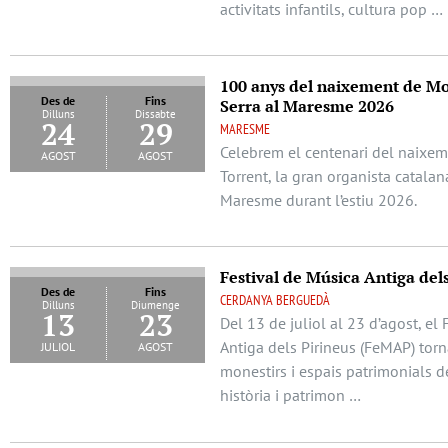
activitats infantils, cultura pop …
100 anys del naixement de Mo
Des de
Fins
Serra al Maresme 2026
Dilluns
Dissabte
24
29
MARESME
Celebrem el centenari del naixem
agost
agost
Torrent, la gran organista catalana
Maresme durant l’estiu 2026.
Festival de Música Antiga del
Des de
Fins
CERDANYA BERGUEDÀ
Dilluns
Diumenge
13
23
Del 13 de juliol al 23 d’agost, el
juliol
agost
Antiga dels Pirineus (FeMAP) torn
monestirs i espais patrimonials d
història i patrimon …