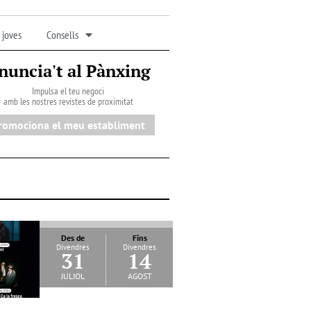
 joves
Consells
nuncia't al Pànxing
Impulsa el teu negoci
amb les nostres revistes de proximitat
romociona el meu establiment
Des de
Fins
Divendres
Divendres
31
14
juliol
agost