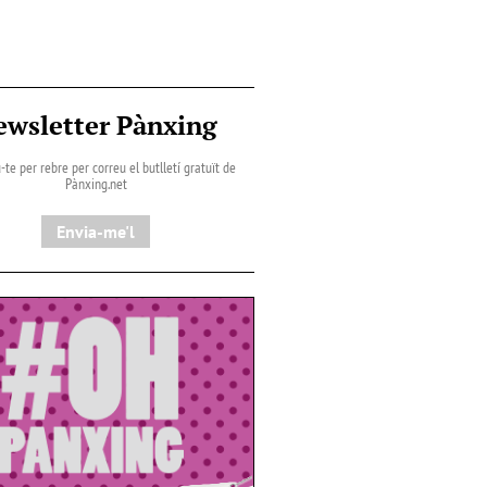
ewsletter Pànxing
-te per rebre per correu el butlletí gratuït de
Pànxing.net​
Envia-me'l