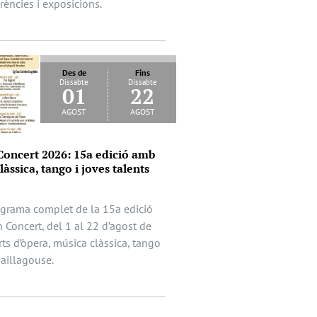
rències i exposicions.
Des de
Fins
Dissabte
Dissabte
01
22
agost
agost
Concert 2026: 15a edició amb
àssica, tango i joves talents
ograma complet de la 15a edició
 Concert, del 1 al 22 d’agost de
s d’òpera, música clàssica, tango
Saillagouse.