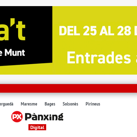
erguedà
Maresme
Bages
Solsonès
Pirineus
Digital