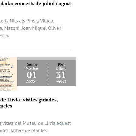
Vilada: concerts de juliol i agost
rts Nits als Pins a Vilada.
a, Mazoni, Joan Miquel Olivé i
esca.
Des de
Fins
Dissabte
Dilluns
01
31
agost
agost
e Llívia: visites guiades,
ències
tivitats del Museu de Llívia aquest
ades, tallers de plantes