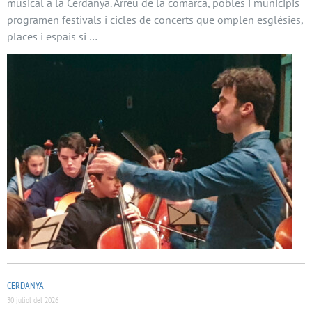
musical a la Cerdanya. Arreu de la comarca, pobles i municipis
programen festivals i cicles de concerts que omplen esglésies,
places i espais si …
CERDANYA
30 juliol del 2026