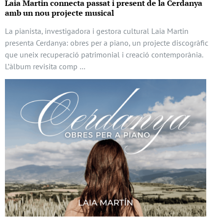
Laia Martin connecta passat i present de la Cerdanya
amb un nou projecte musical
La pianista, investigadora i gestora cultural Laia Martin
presenta Cerdanya: obres per a piano, un projecte discogràfic
que uneix recuperació patrimonial i creació contemporània.
L’àlbum revisita comp …