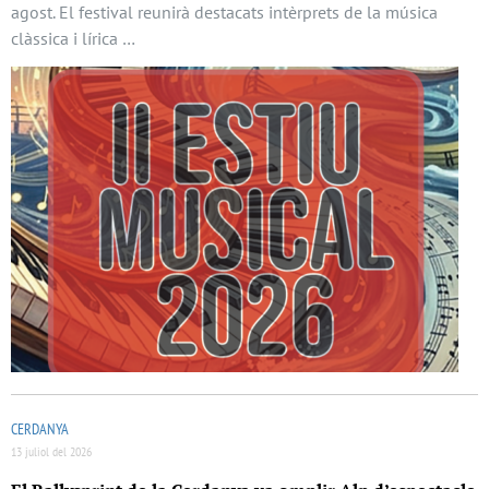
agost. El festival reunirà destacats intèrprets de la música
clàssica i lírica …
CERDANYA
13 juliol del 2026