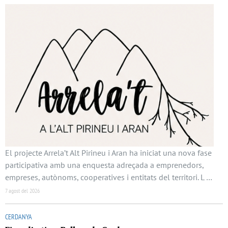
El projecte Arrela’t Alt Pirineu i Aran ha iniciat una nova fase
participativa amb una enquesta adreçada a emprenedors,
empreses, autònoms, cooperatives i entitats del territori. L …
7 agost del 2026
CERDANYA