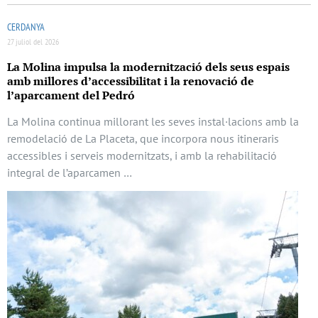
CERDANYA
27 juliol del 2026
La Molina impulsa la modernització dels seus espais
amb millores d’accessibilitat i la renovació de
l’aparcament del Pedró
La Molina continua millorant les seves instal·lacions amb la
remodelació de La Placeta, que incorpora nous itineraris
accessibles i serveis modernitzats, i amb la rehabilitació
integral de l’aparcamen …