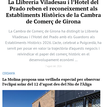
La Llibreria Viladesau i l’Hotel del
Prado reben el reconeixement als
Establiments Històrics de la Cambra
de Comerç de Girona
La Cambra de Comerç de Girona ha distingit la Llibreria
Viladesau i l’Hotel del Prado amb els Guardons als
Establiments Històrics 2026. L’acte, celebrat a Puigcerdà, ha
servit per posar en valor la trajectòria d’aquests negocis i
reivindicar el paper del comerç històric en el
desenvolupament econòmi …
7 agost del 2026
CERDANYA
La Molina proposa una vetllada especial per observar
l’eclipsi solar del 12 d’agost des del Niu de l’Àliga