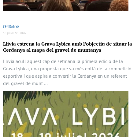
CERDANYA
16 juliol del 2026
Llívia estrena la Grava Lybica amb l’objectiu de situar la
Cerdanya al mapa del gravel de muntanya
Llívia acull aquest cap de setmana la primera edició de la
Grava Lybica, una proposta que va més enllà de la competició
esportiva i que aspira a convertir la Cerdanya en un referent
del gravel de munt …