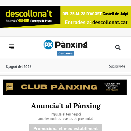
Cerdanya
Subscriu-te
8, agost del 2026
Anuncia't al Pànxing
Impulsa el teu negoci
amb les nostres revistes de proximitat
Promociona el meu establiment