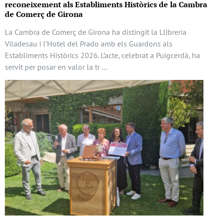
reconeixement als Establiments Històrics de la Cambra
de Comerç de Girona
La Cambra de Comerç de Girona ha distingit la Llibreria
Viladesau i l’Hotel del Prado amb els Guardons als
Establiments Històrics 2026. L’acte, celebrat a Puigcerdà, ha
servit per posar en valor la tr …