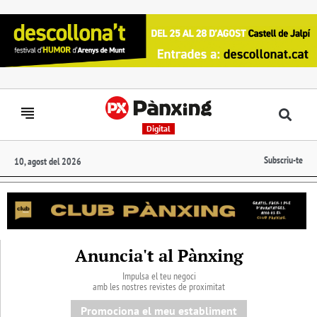
Digital
Subscriu-te
10, agost del 2026
Anuncia't al Pànxing
Impulsa el teu negoci
amb les nostres revistes de proximitat
Promociona el meu establiment