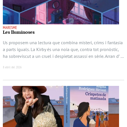
MARESME
Les lluminoses
Us proposem una lectura que combina misteri, crims i fantasia
a parts iguals. La Kirby és una noia que, contra tot pronòstic,
ha sobreviscut a un cruel i despietat assassí en sèrie. Arran d’ …
8 abril del 2026