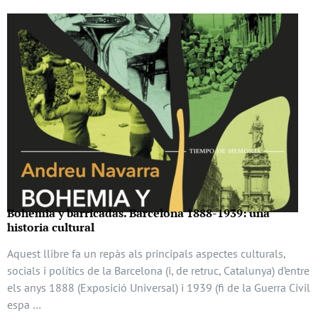
Bohemia y barricadas. Barcelona 1888-1939: una
historia cultural
Aquest llibre fa un repàs als principals aspectes culturals,
socials i polítics de la Barcelona (i, de retruc, Catalunya) d’entre
els anys 1888 (Exposició Universal) i 1939 (fi de la Guerra Civil
espa …