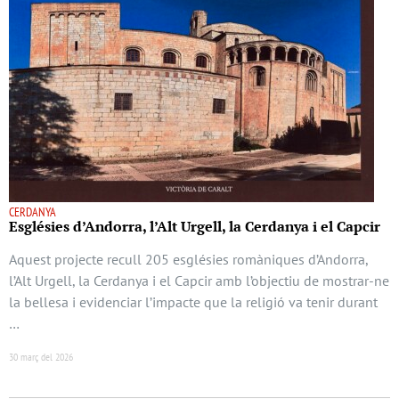
CERDANYA
Esglésies d’Andorra, l’Alt Urgell, la Cerdanya i el Capcir
Aquest projecte recull 205 esglésies romàniques d’Andorra,
l’Alt Urgell, la Cerdanya i el Capcir amb l’objectiu de mostrar-ne
la bellesa i evidenciar l’impacte que la religió va tenir durant
…
30 març del 2026