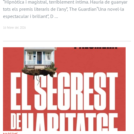
“Hipnòtica i magistral, terriblement íntima. Hauria de guanyar
tots els premis literaris de l’any”, The Guardian“Una novel·la
espectacular i brillant”, D …
16 febrer del 2026