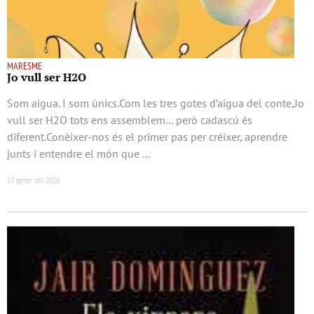
MARESME
Jo vull ser H2O
Som aigua. I som únics.Com les tres gotes d’aigua del conte,Jo
vull ser H2O tots ens assemblem… però cadascú és
diferent.Conèixer-nos és el primer pas per créixer, aprendre
junts i entendre el món que …
13 gener del 2026