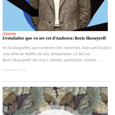
CERDANYA
L’estafador que va ser rei d’Andorra: Boris Skossyreff
Hi ha biografies que contenen tres novel·les, dues pel·lícules i
una sèrie de Netflix de cinc temporades. La del rus
Boris Skossyreff n’és una. I Cebrián, periodista i histori …
27 novembre del 2025