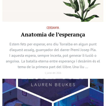
CERDANYA
Anatomia de l’esperança
Estem fets per esperar, ens diu Torralba en algun punt
d’aquest assaig, guanyador del darrer Premi Josep Pla.
I aquesta espera, sempre incerta, pot generar il·lusió o
angoixa. La batalla eterna entre esperança i desànim és el
tema de la primera part del llibre. Una llu …
1 juliol del 2026