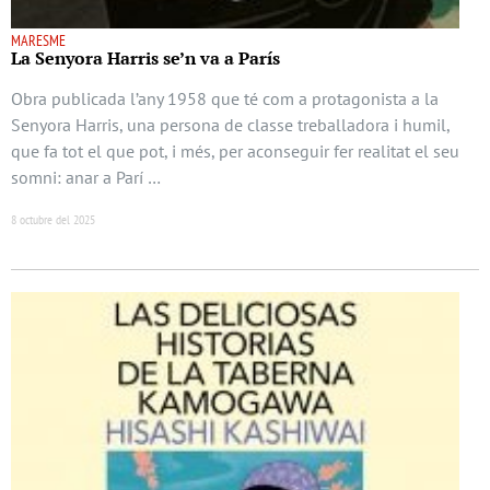
MARESME
La Senyora Harris se’n va a París
Obra publicada l’any 1958 que té com a protagonista a la
Senyora Harris, una persona de classe treballadora i humil,
que fa tot el que pot, i més, per aconseguir fer realitat el seu
somni: anar a Parí …
8 octubre del 2025