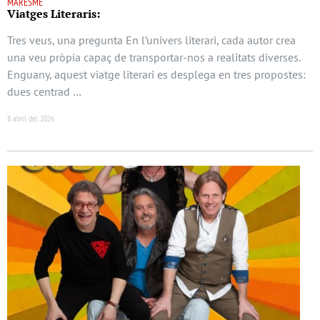
MARESME
Viatges Literaris:
Tres veus, una pregunta En l’univers literari, cada autor crea
una veu pròpia capaç de transportar-nos a realitats diverses.
Enguany, aquest viatge literari es desplega en tres propostes:
dues centrad …
8 abril del 2026