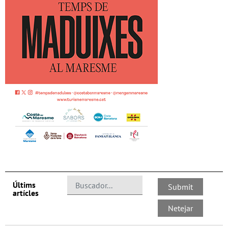
Últims
artícles