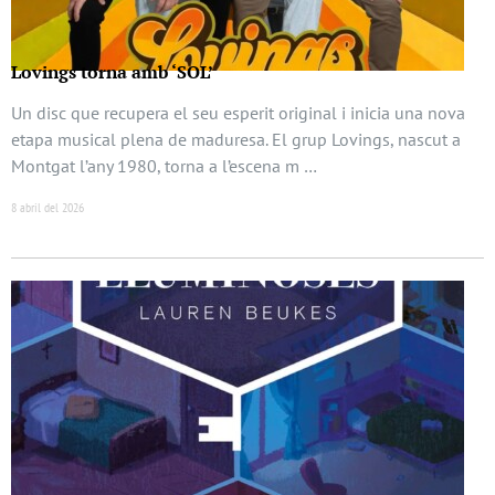
Lovings torna amb ‘SOL’
Un disc que recupera el seu esperit original i inicia una nova
etapa musical plena de maduresa. El grup Lovings, nascut a
Montgat l’any 1980, torna a l’escena m …
8 abril del 2026