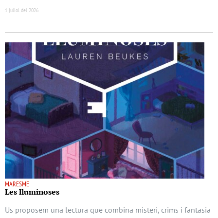
1 juliol del 2026
MARESME
Les lluminoses
Us proposem una lectura que combina misteri, crims i fantasia