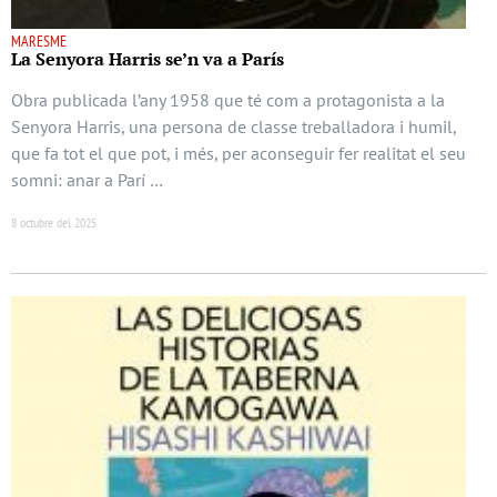
MARESME
La Senyora Harris se’n va a París
Obra publicada l’any 1958 que té com a protagonista a la
Senyora Harris, una persona de classe treballadora i humil,
que fa tot el que pot, i més, per aconseguir fer realitat el seu
somni: anar a Parí …
8 octubre del 2025