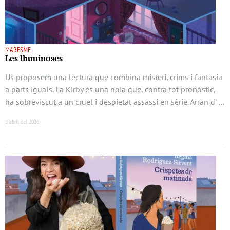
MARESME
Les lluminoses
Us proposem una lectura que combina misteri, crims i fantasia
a parts iguals. La Kirby és una noia que, contra tot pronòstic,
ha sobreviscut a un cruel i despietat assassí en sèrie. Arran d’ …
8 abril del 2026