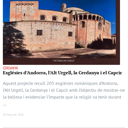
CERDANYA
Esglésies d’Andorra, l’Alt Urgell, la Cerdanya i el Capcir
Aquest projecte recull 205 esglésies romàniques d’Andorra,
l’Alt Urgell, la Cerdanya i el Capcir amb l’objectiu de mostrar-ne
la bellesa i evidenciar l’impacte que la religió va tenir durant
…
30 març del 2026