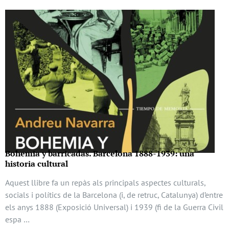
Bohemia y barricadas. Barcelona 1888-1939: una
historia cultural
Aquest llibre fa un repàs als principals aspectes culturals,
socials i polítics de la Barcelona (i, de retruc, Catalunya) d’entre
els anys 1888 (Exposició Universal) i 1939 (fi de la Guerra Civil
espa …