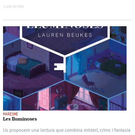
1 juliol del 2026
MARESME
Les lluminoses
Us proposem una lectura que combina misteri, crims i fantasia