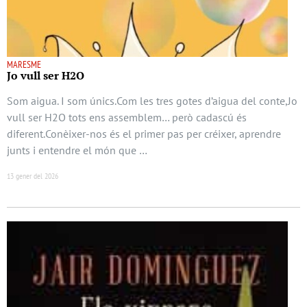
MARESME
Jo vull ser H2O
Som aigua. I som únics.Com les tres gotes d’aigua del conte,Jo
vull ser H2O tots ens assemblem… però cadascú és
diferent.Conèixer-nos és el primer pas per créixer, aprendre
junts i entendre el món que …
13 gener del 2026