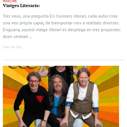
MARESME
Viatges Literaris:
Tres veus, una pregunta En l’univers literari, cada autor crea
una veu pròpia capaç de transportar-nos a realitats diverses.
Enguany, aquest viatge literari es desplega en tres propostes:
dues centrad …
8 abril del 2026