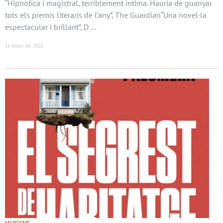
“Hipnòtica i magistral, terriblement íntima. Hauria de guanyar
tots els premis literaris de l’any”, The Guardian“Una novel·la
espectacular i brillant”, D …
16 febrer del 2026