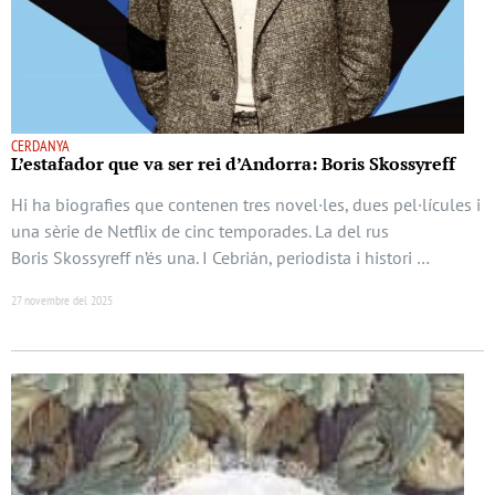
CERDANYA
L’estafador que va ser rei d’Andorra: Boris Skossyreff
Hi ha biografies que contenen tres novel·les, dues pel·lícules i
una sèrie de Netflix de cinc temporades. La del rus
Boris Skossyreff n’és una. I Cebrián, periodista i histori …
27 novembre del 2025