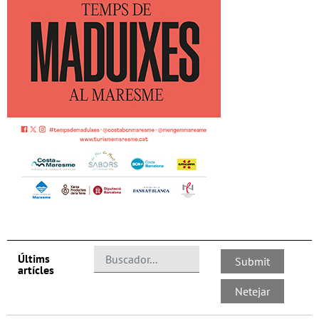
Últims
artícles