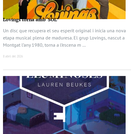
Lovings torna amb ‘SOL’
Un disc que recupera el seu esperit original i inicia una nova
etapa musical plena de maduresa. El grup Lovings, nascut a
Montgat l’any 1980, torna a l’escena m …
8 abril del 2026