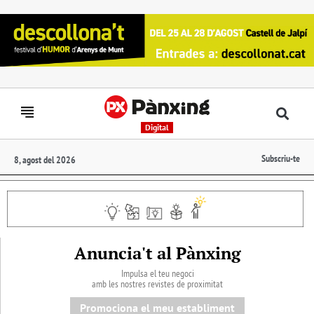
Digital
Subscriu-te
8, agost del 2026
Anuncia't al Pànxing
Impulsa el teu negoci
amb les nostres revistes de proximitat
Promociona el meu establiment