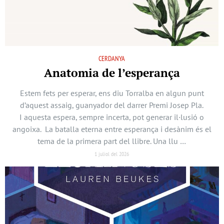
CERDANYA
Anatomia de l’esperança
Estem fets per esperar, ens diu Torralba en algun punt
d’aquest assaig, guanyador del darrer Premi Josep Pla.
I aquesta espera, sempre incerta, pot generar il·lusió o
angoixa. La batalla eterna entre esperança i desànim és el
tema de la primera part del llibre. Una llu …
1 juliol del 2026