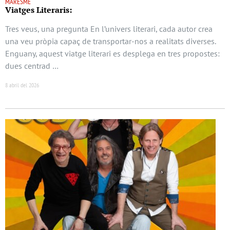
MARESME
Viatges Literaris:
Tres veus, una pregunta En l’univers literari, cada autor crea
una veu pròpia capaç de transportar-nos a realitats diverses.
Enguany, aquest viatge literari es desplega en tres propostes:
dues centrad …
8 abril del 2026