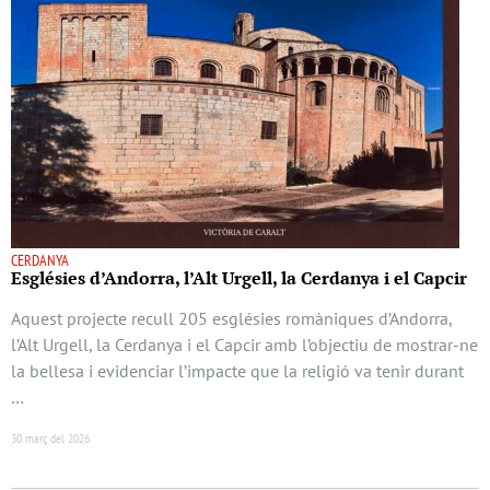
CERDANYA
Esglésies d’Andorra, l’Alt Urgell, la Cerdanya i el Capcir
Aquest projecte recull 205 esglésies romàniques d’Andorra,
l’Alt Urgell, la Cerdanya i el Capcir amb l’objectiu de mostrar-ne
la bellesa i evidenciar l’impacte que la religió va tenir durant
…
30 març del 2026