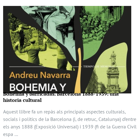
Bohemia y barricadas. Barcelona 1888-1939: una
historia cultural
Aquest llibre fa un repàs als principals aspectes culturals,
socials i polítics de la Barcelona (i, de retruc, Catalunya) d’entre
els anys 1888 (Exposició Universal) i 1939 (fi de la Guerra Civil
espa …