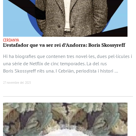
CERDANYA
L’estafador que va ser rei d’Andorra: Boris Skossyreff
Hi ha biografies que contenen tres novel·les, dues pel·lícules i
una sèrie de Netflix de cinc temporades. La del rus
Boris Skossyreff n’és una. I Cebrián, periodista i histori …
27 novembre del 2025