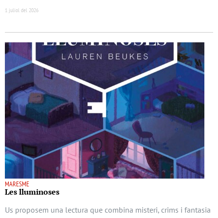
1 juliol del 2026
MARESME
Les lluminoses
Us proposem una lectura que combina misteri, crims i fantasia