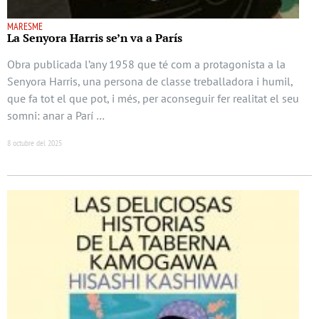
MARESME
La Senyora Harris se’n va a París
Obra publicada l’any 1958 que té com a protagonista a la
Senyora Harris, una persona de classe treballadora i humil,
que fa tot el que pot, i més, per aconseguir fer realitat el seu
somni: anar a Parí …
8 octubre del 2025