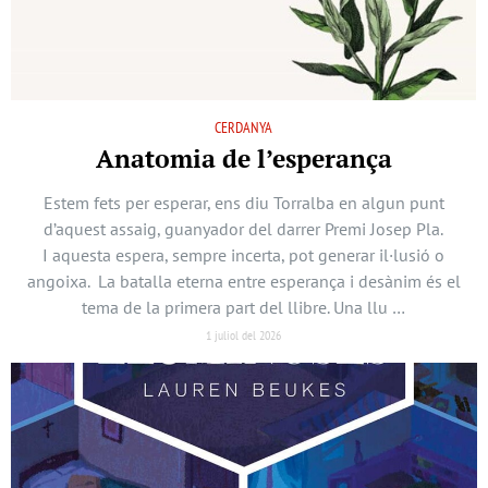
CERDANYA
Anatomia de l’esperança
Estem fets per esperar, ens diu Torralba en algun punt
d’aquest assaig, guanyador del darrer Premi Josep Pla.
I aquesta espera, sempre incerta, pot generar il·lusió o
angoixa. La batalla eterna entre esperança i desànim és el
tema de la primera part del llibre. Una llu …
1 juliol del 2026