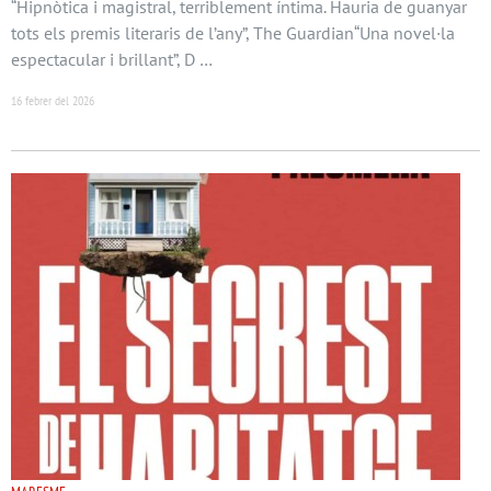
“Hipnòtica i magistral, terriblement íntima. Hauria de guanyar
tots els premis literaris de l’any”, The Guardian“Una novel·la
espectacular i brillant”, D …
16 febrer del 2026