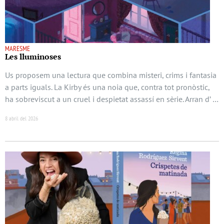
MARESME
Les lluminoses
Us proposem una lectura que combina misteri, crims i fantasia
a parts iguals. La Kirby és una noia que, contra tot pronòstic,
ha sobreviscut a un cruel i despietat assassí en sèrie. Arran d’ …
8 abril del 2026