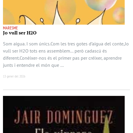
MARESME
Jo vull ser H2O
Som aigua. I som únics.Com les tres gotes d’aigua del conte,Jo
vull ser H2O tots ens assemblem… però cadascú és
diferent.Conèixer-nos és el primer pas per créixer, aprendre
junts i entendre el món que …
13 gener del 2026