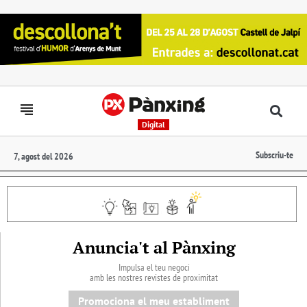
Digital
Subscriu-te
7, agost del 2026
Anuncia't al Pànxing
Impulsa el teu negoci
amb les nostres revistes de proximitat
Promociona el meu establiment