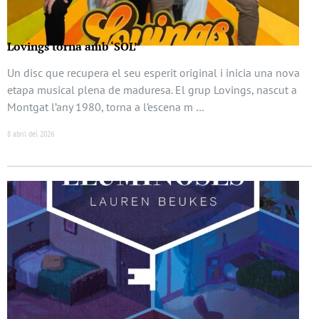
Lovings torna amb ‘SOL’
Un disc que recupera el seu esperit original i inicia una nova
etapa musical plena de maduresa. El grup Lovings, nascut a
Montgat l’any 1980, torna a l’escena m …
8 abril del 2026