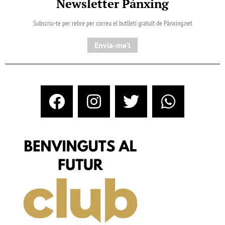
Newsletter Pànxing
Subscriu-te per rebre per correu el butlletí gratuït de Pànxing.net​
Envia-me'l