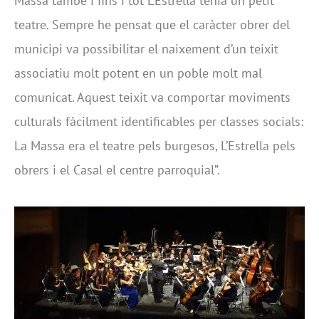
Massa també i fins i tot L’Estrella tenia un petit
teatre. Sempre he pensat que el caràcter obrer del
municipi va possibilitar el naixement d’un teixit
associatiu molt potent en un poble molt mal
comunicat. Aquest teixit va comportar moviments
culturals fàcilment identificables per classes socials:
La Massa era el teatre pels burgesos, L’Estrella pels
obrers i el Casal el centre parroquial”.