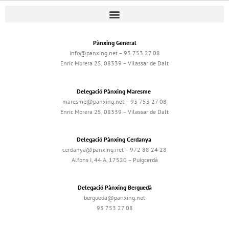
Pànxing General
info@panxing.net – 93 753 27 08
Enric Morera 25, 08339 – Vilassar de Dalt
Delegació Pànxing Maresme
maresme@panxing.net – 93 753 27 08
Enric Morera 25, 08339 – Vilassar de Dalt
Delegació Pànxing Cerdanya
cerdanya@panxing.net – 972 88 24 28
Alfons I, 44 A, 17520 – Puigcerdà
Delegació Pànxing Berguedà
bergueda@panxing.net
93 753 27 08