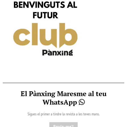
El Pànxing Maresme al teu
WhatsApp
Sigues el primer a tindre la revista a les teves mans.
Envia-me'l