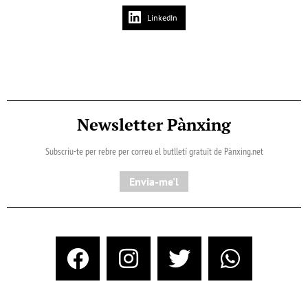
LinkedIn
Newsletter Pànxing
Subscriu-te per rebre per correu el butlletí gratuït de Pànxing.net​
Envia-me'l