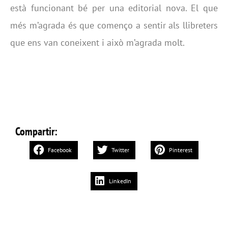
està funcionant bé per una editorial nova. El que
més m’agrada és que començo a sentir als llibreters
que ens van coneixent i això m’agrada molt.
Compartir:
Facebook
Twitter
Pinterest
LinkedIn