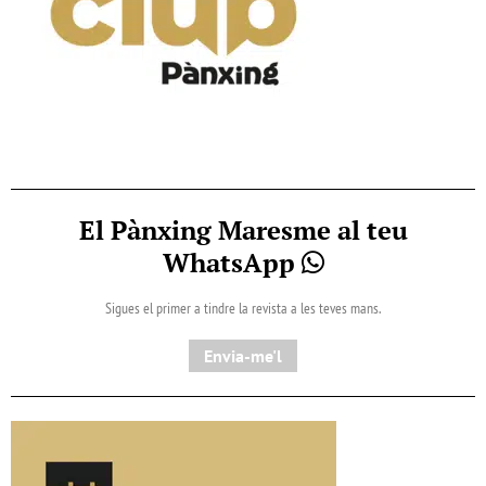
El Pànxing Maresme al teu
WhatsApp
Sigues el primer a tindre la revista a les teves mans.
Envia-me'l