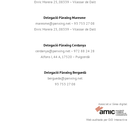
Enric Morera 25, 08339 – Vilassar de Dalt
Delegació Pànxing Maresme
maresme@panxing.net – 93 753 27 08
Enric Morera 25, 08339 – Vilassar de Dalt
Delegació Pànxing Cerdanya
cerdanya@panxing.net – 972 88 24 28
Alfons I, 44 A, 17520 – Puigcerdà
Delegació Pànxing Berguedà
bergueda@panxing.net
93 753 27 08
Associat a l'àrea digital
Web auditada per OJD Interactive