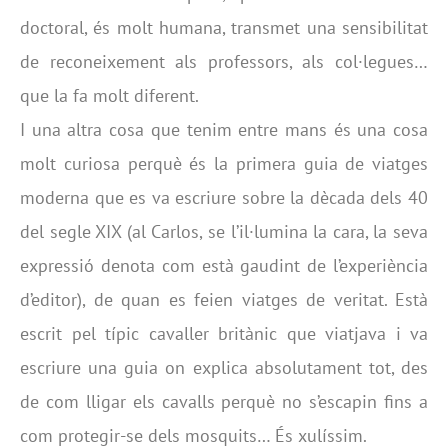
doctoral, és molt humana, transmet una sensibilitat
de reconeixement als professors, als col·legues…
que la fa molt diferent.
I una altra cosa que tenim entre mans és una cosa
molt curiosa perquè és la primera guia de viatges
moderna que es va escriure sobre la dècada dels 40
del segle XIX (al Carlos, se l’il·lumina la cara, la seva
expressió denota com està gaudint de l’experiència
d’editor), de quan es feien viatges de veritat. Està
escrit pel típic cavaller britànic que viatjava i va
escriure una guia on explica absolutament tot, des
de com lligar els cavalls perquè no s’escapin fins a
com protegir-se dels mosquits… És xulíssim.