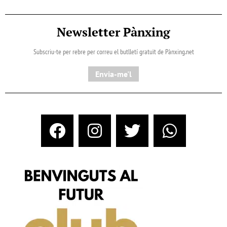
Newsletter Pànxing
Subscriu-te per rebre per correu el butlletí gratuït de Pànxing.net​
Envia-me'l