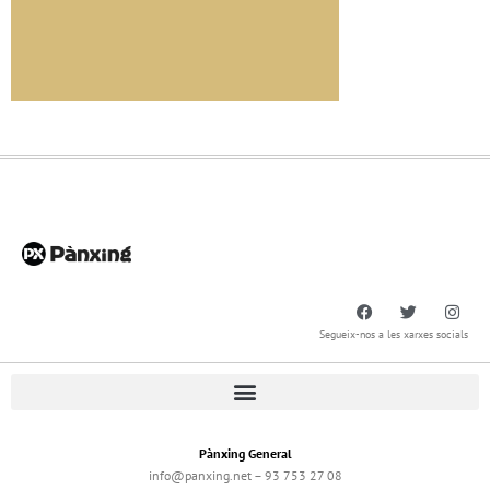
Segueix-nos a les xarxes socials
Pànxing General
info@panxing.net – 93 753 27 08