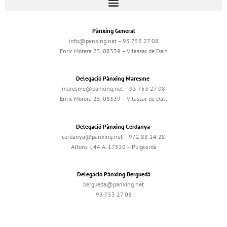
Pànxing General
info@panxing.net – 93 753 27 08
Enric Morera 25, 08339 – Vilassar de Dalt
Delegació Pànxing Maresme
maresme@panxing.net – 93 753 27 08
Enric Morera 25, 08339 – Vilassar de Dalt
Delegació Pànxing Cerdanya
cerdanya@panxing.net – 972 88 24 28
Alfons I, 44 A, 17520 – Puigcerdà
Delegació Pànxing Berguedà
bergueda@panxing.net
93 753 27 08