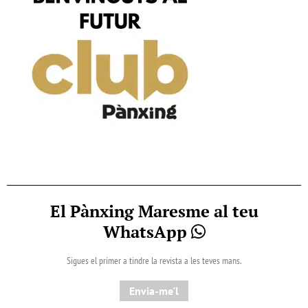
El Pànxing Maresme al teu
WhatsApp
Sigues el primer a tindre la revista a les teves mans.
Envia-me'l