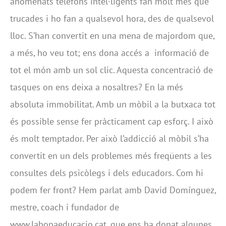
anomenats telèfons intel·ligents fan molt més que
trucades i ho fan a qualsevol hora, des de qualsevol
lloc. S’han convertit en una mena de majordom que,
a més, ho veu tot; ens dona accés a informació de
tot el món amb un sol clic. Aquesta concentració de
tasques on ens deixa a nosaltres? En la més
absoluta immobilitat. Amb un mòbil a la butxaca tot
és possible sense fer pràcticament cap esforç. I això
és molt temptador. Per això l’addicció al mòbil s’ha
convertit en un dels problemes més freqüents a les
consultes dels psicòlegs i dels educadors. Com hi
podem fer front? Hem parlat amb David Domínguez,
mestre, coach i fundador de
www.labonaeducacio.cat, que ens ha donat algunes