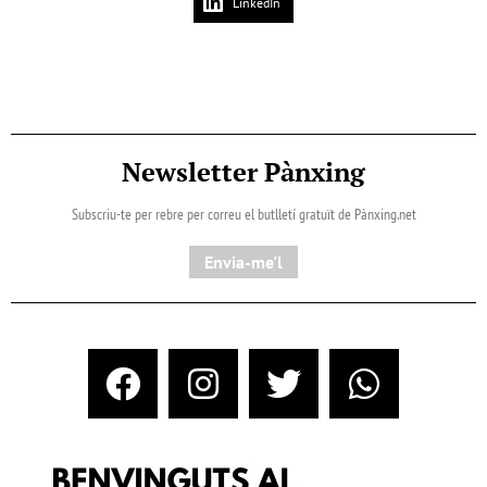
LinkedIn
Newsletter Pànxing
Subscriu-te per rebre per correu el butlletí gratuït de Pànxing.net​
Envia-me'l