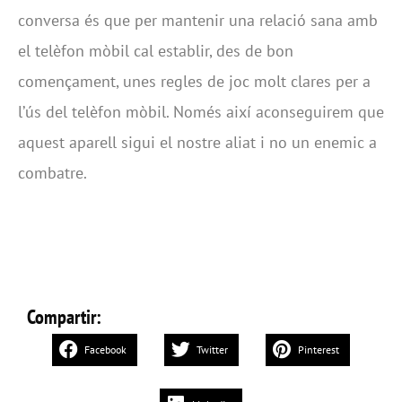
conversa és que per mantenir una relació sana amb
el telèfon mòbil cal establir, des de bon
començament, unes regles de joc molt clares per a
l’ús del telèfon mòbil. Només així aconseguirem que
aquest aparell sigui el nostre aliat i no un enemic a
combatre.
Compartir:
Facebook
Twitter
Pinterest