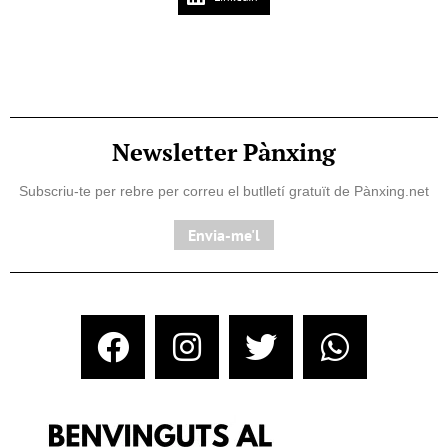
Newsletter Pànxing
Subscriu-te per rebre per correu el butlletí gratuït de Pànxing.net​
Envia-me'l