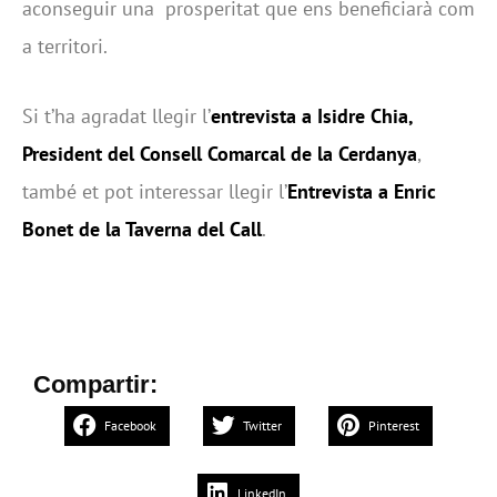
aconseguir una prosperitat que ens beneficiarà com
a territori.
Si t’ha agradat llegir l’
entrevista a Isidre Chia,
President del Consell Comarcal de la Cerdanya
,
també et pot interessar llegir l’
Entrevista a Enric
Bonet de la Taverna del Call
.
Compartir:
Facebook
Twitter
Pinterest
LinkedIn