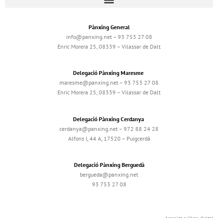
Pànxing General
info@panxing.net – 93 753 27 08
Enric Morera 25, 08339 – Vilassar de Dalt
Delegació Pànxing Maresme
maresme@panxing.net – 93 753 27 08
Enric Morera 25, 08339 – Vilassar de Dalt
Delegació Pànxing Cerdanya
cerdanya@panxing.net – 972 88 24 28
Alfons I, 44 A, 17520 – Puigcerdà
Delegació Pànxing Berguedà
bergueda@panxing.net
93 753 27 08