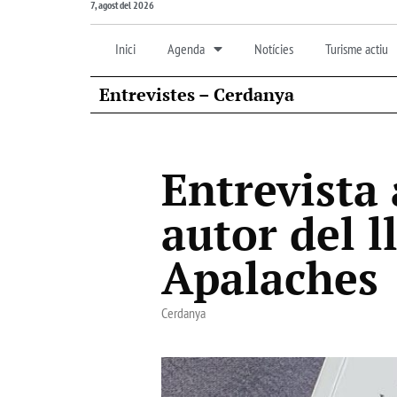
7, agost del 2026
Inici
Agenda
Notícies
Turisme actiu
Entrevistes – Cerdanya
Entrevista
autor del l
Apalaches
Cerdanya