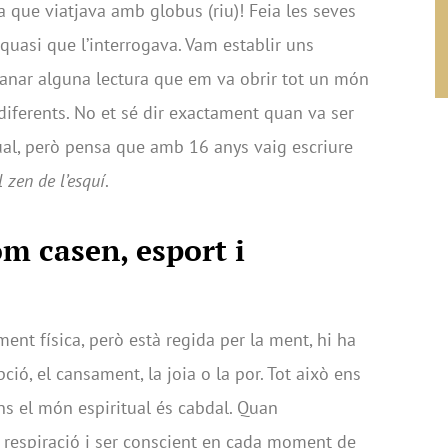
a que viatjava amb globus (riu)! Feia les seves
 quasi que l’interrogava. Vam establir uns
manar alguna lectura que em va obrir tot un món
diferents. No et sé dir exactament quan va ser
tual, però pensa que amb 16 anys vaig escriure
l zen de l’esquí
.
m casen, esport i
ment física, però està regida per la ment, hi ha
ció, el cansament, la joia o la por. Tot això ens
dins el món espiritual és cabdal. Quan
 respiració i ser conscient en cada moment de