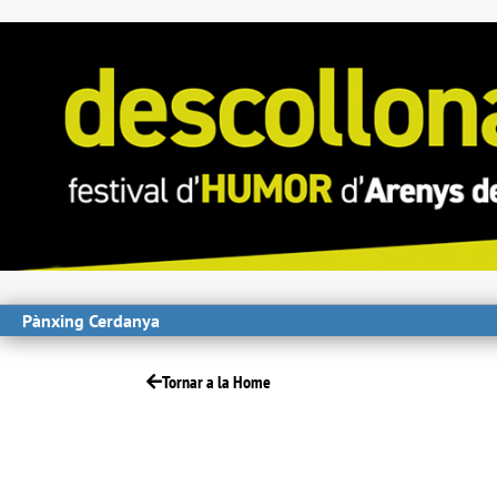
Pànxing Cerdanya
Tornar a la Home