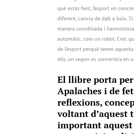
què estàs fent, l’esport en conc
diferent, canvia de dalt a baix. S
manera coordinada i harmoniosa,
automàtic, com un robot. Crec qu
de l’esport perquè tenen aquesta 
ells, un segon es converteix en un
El llibre porta pe
Apalaches i de fet
reflexions, concep
voltant d’aquest t
important aquest 