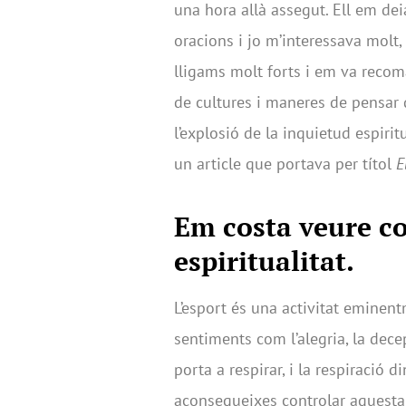
una hora allà assegut. Ell em dei
oracions i jo m’interessava molt,
lligams molt forts i em va reco
de cultures i maneres de pensar 
l’explosió de la inquietud espiri
un article que portava per títol
E
Em costa veure co
espiritualitat.
L’esport és una activitat eminent
sentiments com l’alegria, la decep
porta a respirar, i la respiració 
aconsegueixes controlar aquesta