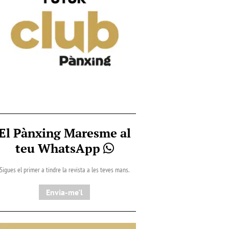
El Pànxing Maresme al
teu WhatsApp
Sigues el primer a tindre la revista a les teves mans.
Envia-me'l