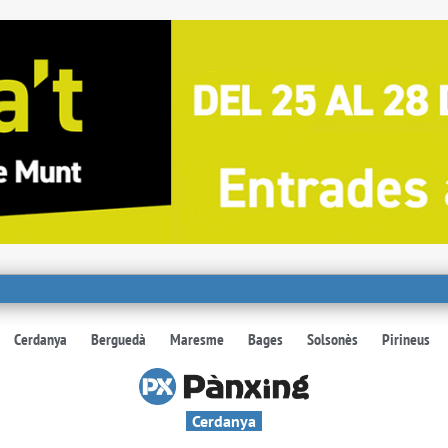
Cerdanya
Berguedà
Maresme
Bages
Solsonès
Pirineus
Cerdanya