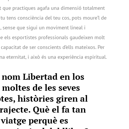
ret que practiques agafa una dimensió totalment
i tu tens consciència del teu cos, pots moure’l de
 sense que sigui un moviment lineal i
e els esportistes professionals gaudeixen molt
capacitat de ser conscients d’ells mateixos. Per
a eternitat, i això és una experiència espiritual.
r nom Libertad en los
 moltes de les seves
tes, històries giren al
rajecte. Què el fa tan
viatge perquè es