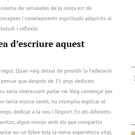
sistema de serralades de la costa est de
onceptes i coneixements espirituals adquirits al
studi i reflexió.
ea d’escriure aquest
orregut. Quan vaig deixar de presidir la Federació
g pensar que després de 25 anys dedicats
u seria interessant parlar-ne. Vaig començar per
no tenia massa sentit, no m’omplia explicar el
mps dedicat a la neu i l’esport. En els diferents
rganitzo, algun monjo amb els que compartia
ilar en un llibre tota la meva experiència vital,