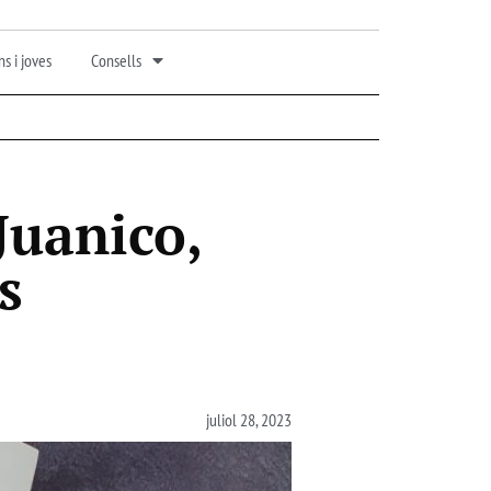
s i joves
Consells
Juanico,
s
juliol 28, 2023