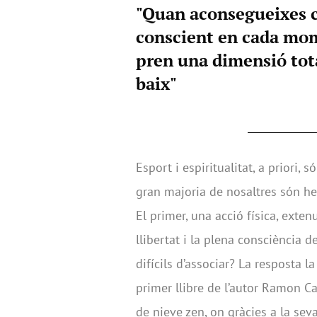
"Quan aconsegueixes co
conscient en cada mome
pren una dimensió tota
baix"
Esport i espiritualitat, a priori,
gran majoria de nosaltres són het
El primer, una acció física, exten
llibertat i la plena consciència 
difícils d’associar? La resposta 
primer llibre de l’autor Ramon C
de nieve zen, on gràcies a la sev