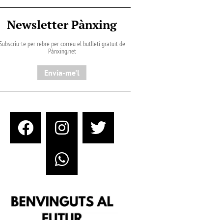
Newsletter Pànxing
Subscriu-te per rebre per correu el butlletí gratuït de
Pànxing.net​
Envia-me'l