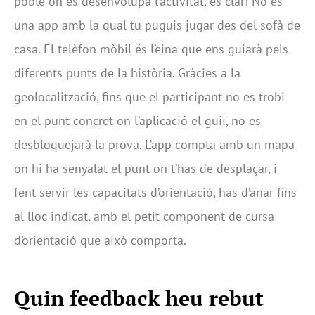
poble on es desenvolupa l’activitat, és clar! No és
una app amb la qual tu puguis jugar des del sofà de
casa. El telèfon mòbil és l’eina que ens guiarà pels
diferents punts de la història. Gràcies a la
geolocalització, fins que el participant no es trobi
en el punt concret on l’aplicació el guiï, no es
desbloquejarà la prova. L’app compta amb un mapa
on hi ha senyalat el punt on t’has de desplaçar, i
fent servir les capacitats d’orientació, has d’anar fins
al lloc indicat, amb el petit component de cursa
d’orientació que això comporta.
Quin feedback heu rebut