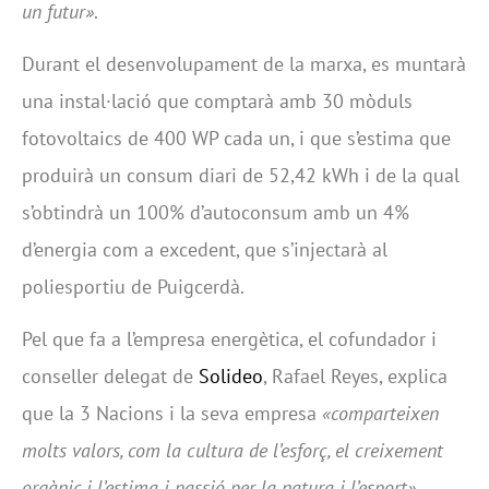
un futur»
.
Durant el desenvolupament de la marxa, es muntarà
una instal·lació que comptarà amb 30 mòduls
fotovoltaics de 400 WP cada un, i que s’estima que
produirà un consum diari de 52,42 kWh i de la qual
s’obtindrà un 100% d’autoconsum amb un 4%
d’energia com a excedent, que s’injectarà al
poliesportiu de Puigcerdà.
Pel que fa a l’empresa energètica, el cofundador i
conseller delegat de
Solideo
, Rafael Reyes, explica
que la 3 Nacions i la seva empresa
«comparteixen
molts valors, com la cultura de l’esforç, el creixement
orgànic i l’estima i passió per la natura i l’esport».