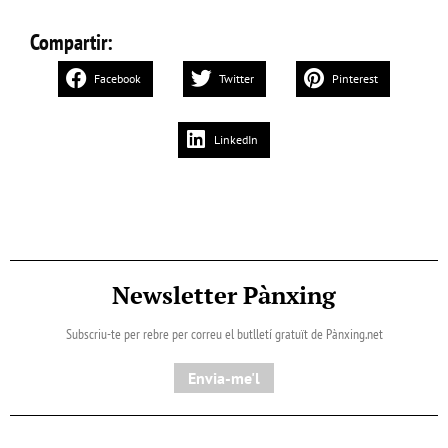
Compartir:
Facebook
Twitter
Pinterest
LinkedIn
Newsletter Pànxing
Subscriu-te per rebre per correu el butlletí gratuït de Pànxing.net​
Envia-me'l