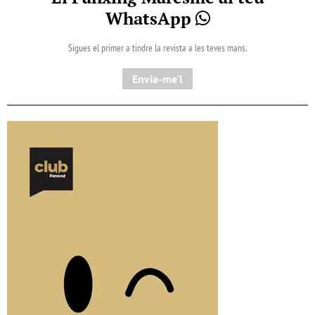
WhatsApp
Sigues el primer a tindre la revista a les teves mans.
Envia-me'l