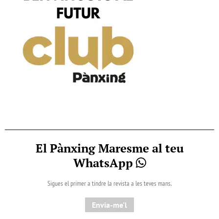
El Pànxing Maresme al teu
WhatsApp
Sigues el primer a tindre la revista a les teves mans.
Envia-me'l