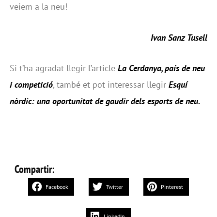
veiem a la neu!
Ivan Sanz Tusell
Si t’ha agradat llegir l’article
La Cerdanya, país de neu
i competició
, també et pot interessar llegir
Esquí
nòrdic: una oportunitat de gaudir dels esports de neu
.
Compartir:
Facebook
Twitter
Pinterest
LinkedIn