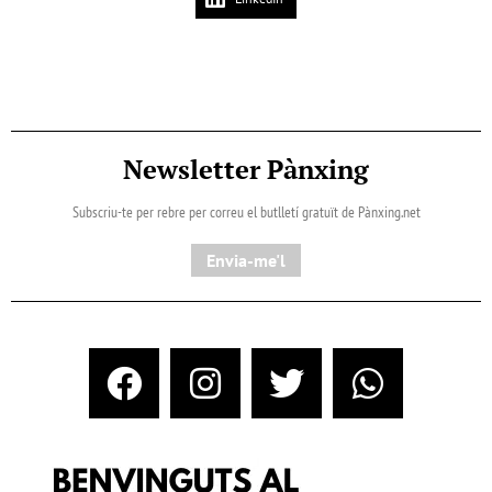
Newsletter Pànxing
Subscriu-te per rebre per correu el butlletí gratuït de Pànxing.net​
Envia-me'l