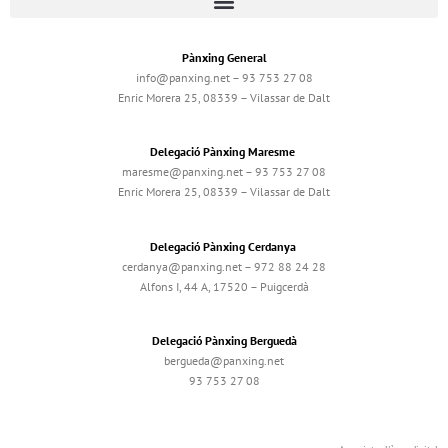
Pànxing General
info@panxing.net – 93 753 27 08
Enric Morera 25, 08339 – Vilassar de Dalt
Delegació Pànxing Maresme
maresme@panxing.net – 93 753 27 08
Enric Morera 25, 08339 – Vilassar de Dalt
Delegació Pànxing Cerdanya
cerdanya@panxing.net – 972 88 24 28
Alfons I, 44 A, 17520 – Puigcerdà
Delegació Pànxing Berguedà
bergueda@panxing.net
93 753 27 08