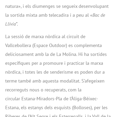
natura», i els diumenges se segueix desenvolupant
la sortida mixta amb telecadira i a peu al «
Bac de
Llívia
”.
La sessió de marxa nòrdica al circuit de
Vallcebollera (Espace Outdoor) es complementa
deliciosament amb la de La Molina. Hi ha sortides
específiques per a promoure i practicar la marxa
nòrdica, i totes les de senderisme es poden dur a
terme també amb aquesta modalitat. S’afegeixen
recorreguts nous o recuperats, com la
circular Estana-Miradors-Pla de l’Àliga-Bèixec-
Estana, els estanys dels esquists (Bolloses), per les
Riberes de l’Alt Segre i els Esterregalls, i la Vall de la