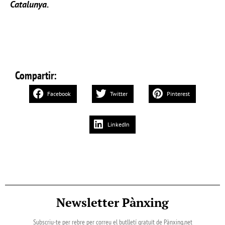
Catalunya
.
Compartir:
Facebook
Twitter
Pinterest
LinkedIn
Newsletter Pànxing
Subscriu-te per rebre per correu el butlletí gratuït de Pànxing.net​