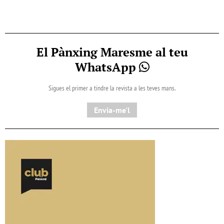
El Pànxing Maresme al teu
WhatsApp
Sigues el primer a tindre la revista a les teves mans.
Envia-me'l