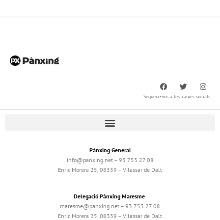
Segueix-nos a les xarxes socials
Pànxing General
info@panxing.net – 93 753 27 08
Enric Morera 25, 08339 – Vilassar de Dalt
Delegació Pànxing Maresme
maresme@panxing.net – 93 753 27 08
Enric Morera 25, 08339 – Vilassar de Dalt