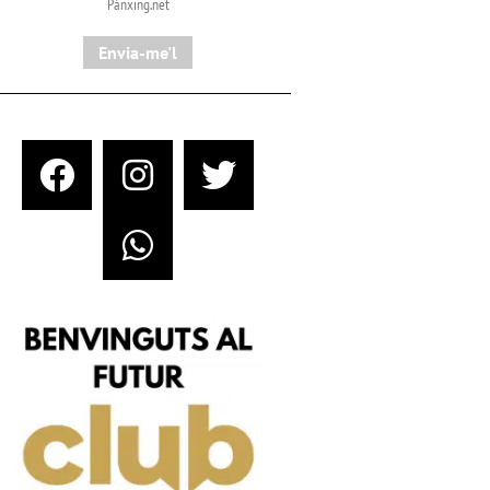
Pànxing.net​
Envia-me'l