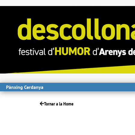
Pànxing Cerdanya
Tornar a la Home