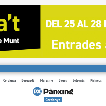
Cerdanya
Berguedà
Maresme
Bages
Solsonès
Pirineus
Cerdanya