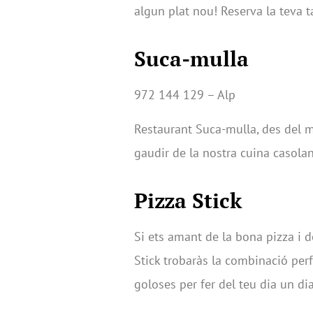
algun plat nou! Reserva la teva t
Suca-mulla
972 144 129 – Alp
Restaurant Suca-mulla, des del me
gaudir de la nostra cuina casolan
Pizza Stick
Si ets amant de la bona pizza i d
Stick trobaràs la combinació perf
goloses per fer del teu dia un di