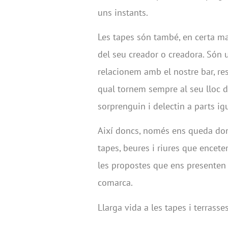
uns instants.
Les tapes són també, en certa man
del seu creador o creadora. Són u
relacionem amb el nostre bar, res
qual tornem sempre al seu lloc d
sorprenguin i delectin a parts ig
Així doncs, només ens queda do
tapes, beures i riures que encet
les propostes que ens presenten 
comarca.
Llarga vida a les tapes i terrasse