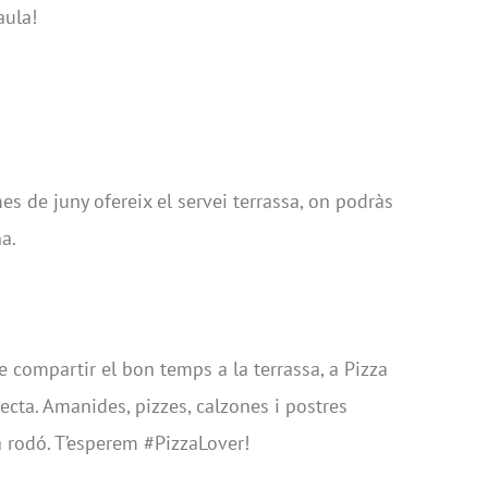
aula!
s de juny ofereix el servei terrassa, on podràs
a.
e compartir el bon temps a la terrassa, a Pizza
ecta. Amanides, pizzes, calzones i postres
a rodó. T’esperem #PizzaLover!