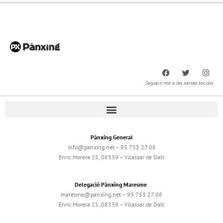
Segueix-nos a les xarxes socials
Pànxing General
info@panxing.net – 93 753 27 08
Enric Morera 25, 08339 – Vilassar de Dalt
Delegació Pànxing Maresme
maresme@panxing.net – 93 753 27 08
Enric Morera 25, 08339 – Vilassar de Dalt