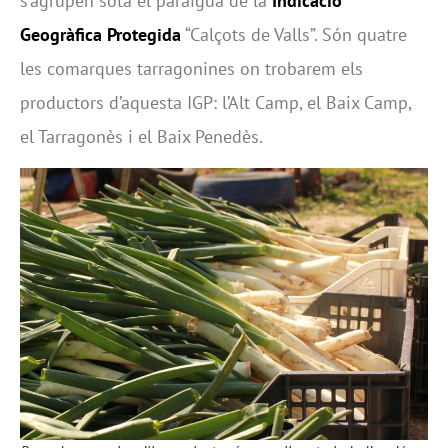
s’agrupen sota el paraigua de la
Indicació
Geogràfica Protegida
“Calçots de Valls”. Són quatre
les comarques tarragonines on trobarem els
productors d’aquesta IGP: l’Alt Camp, el Baix Camp,
el Tarragonès i el Baix Penedès.