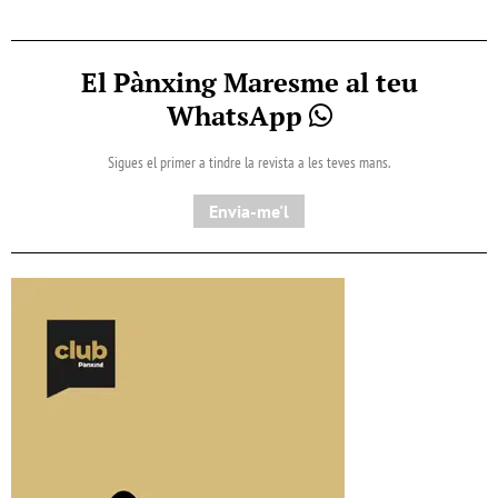
El Pànxing Maresme al teu
WhatsApp
Sigues el primer a tindre la revista a les teves mans.
Envia-me'l