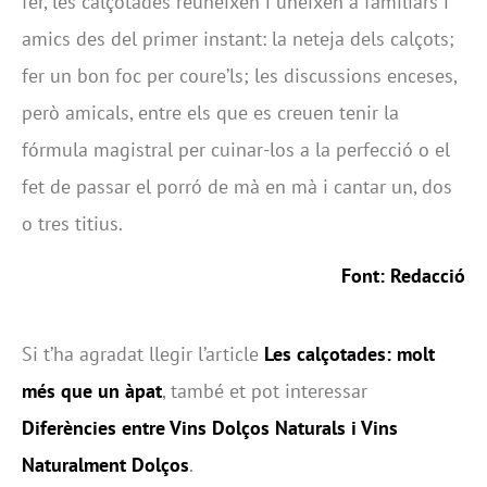
fer, les calçotades reuneixen i uneixen a familiars i
amics des del primer instant: la neteja dels calçots;
fer un bon foc per coure’ls; les discussions enceses,
però amicals, entre els que es creuen tenir la
fórmula magistral per cuinar-los a la perfecció o el
fet de passar el porró de mà en mà i cantar un, dos
o tres titius.
Font: Redacció
Si t’ha agradat llegir l’article
Les calçotades: molt
més que un àpat
, també et pot interessar
Diferències entre Vins Dolços Naturals i Vins
Naturalment Dolços
.