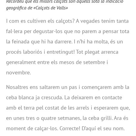
Recordeu que els millors calçots són aquells sota la indicació
geogràfica de «Calçots de Valls»
I com es cultiven els calçots? A vegades tenim tanta
fal·lera per degustar-los que no parem a pensar tota
la feinada que hi ha darrere. I n’hi ha molta, és un
procés laboriós i entretingut! Tot plegat arrenca
generalment entre els mesos de setembre i
novembre.
Nosaltres ens saltarem un pas i començarem amb la
ceba blanca ja crescuda. La deixarem en contacte
amb el terra pel costat de les arrels i esperarem que,
en unes tres o quatre setmanes, la ceba grilli. Ara és
moment de calçar-los. Correcte! D’aquí el seu nom.