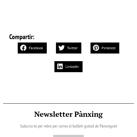
Compartir:
Facebook
Twitter
Pinterest
LinkedIn
Newsletter Pànxing
Subscriu-te per rebre per correu el butlletí gratuït de Pànxing.net​