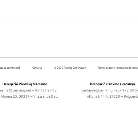
resa de comunicació
Contacte
© 2020 Pànxing Comunicacó
Termes de servei i condicions de venda
Delegació Pànxing Maresme
Delegació Pànxing Cerdanya
esme@panxing.net – 93 753 27 08
cerdanya@panxing.net – 972 88 2
c Morera 25, 08339 – Vilassar de Dalt
Alfons I, 44 A, 17520 – Puigcerd