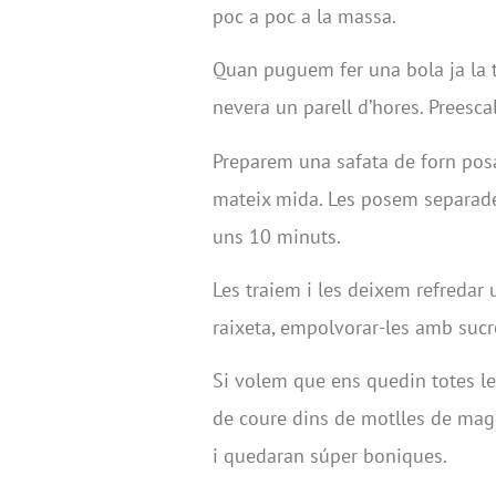
poc a poc a la massa.
Quan puguem fer una bola ja la 
nevera un parell d’hores. Preesca
Preparem una safata de forn posa
mateix mida. Les posem separades
uns 10 minuts.
Les traiem i les deixem refreda
raixeta, empolvorar-les amb sucre 
Si volem que ens quedin totes l
de coure dins de motlles de magd
i quedaran súper boniques.