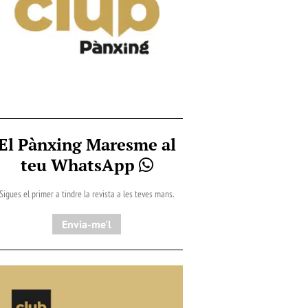
El Pànxing Maresme al
teu WhatsApp
Sigues el primer a tindre la revista a les teves mans.
Envia-me'l