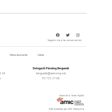
Segueix-nos a les xarxes socials
Pólitica de privacitat
Cookies
Delegació Pànxing Berguedà
4 28
bergueda@panxing.net
à
93 753 27 08
Associat a l'àrea digital
Web auditada per OJD Interactive