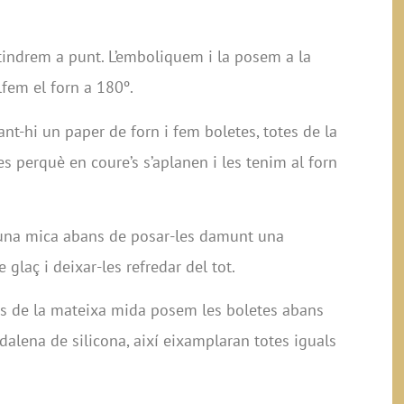
tindrem a punt. L’emboliquem i la posem a la
lfem el forn a 180º.
nt-hi un paper de forn i fem boletes, totes de la
 perquè en coure’s s’aplanen i les tenim al forn
r una mica abans de posar-les damunt una
glaç i deixar-les refredar del tot.
es de la mateixa mida posem les boletes abans
alena de silicona, així eixamplaran totes iguals