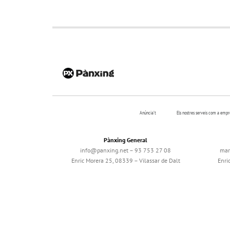
Anúncia’t
Els nostres serveis com a emp
Pànxing General
info@panxing.net – 93 753 27 08
mar
Enric Morera 25, 08339 – Vilassar de Dalt
Enri