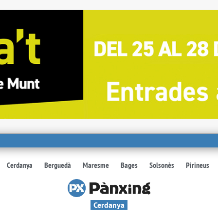
Cerdanya
Berguedà
Maresme
Bages
Solsonès
Pirineus
Cerdanya