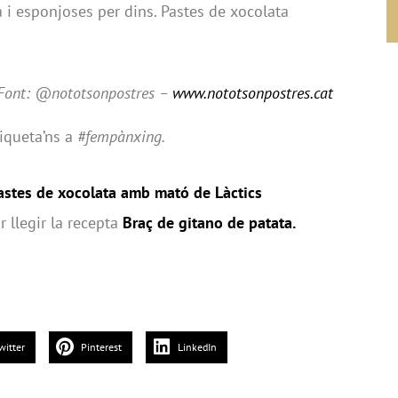
 i esponjoses per dins. Pastes de xocolata
Font: @nototsonpostres –
www.nototsonpostres.cat
tiqueta’ns a
#fempànxing.
astes de xocolata amb mató de Làctics
r llegir la recepta
Braç de gitano de patata
.
witter
Pinterest
LinkedIn