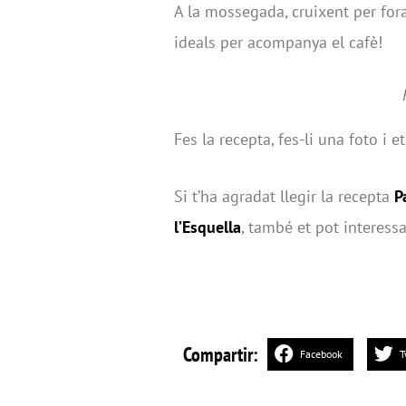
A la mossegada, cruixent per fora
ideals per acompanya el cafè!
Fes la recepta, fes-li una foto i e
Si t’ha agradat llegir la recepta
P
l’Esquella
, també et pot interessa
Compartir:
Facebook
T