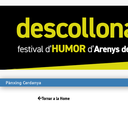
Pànxing Cerdanya
Tornar a la Home