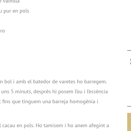
 vainilla
u pur en pols
oro
n bol i amb el batedor de varetes ho barregem.
 uns 5 minuts, després hi posem l’ou i l’essència
t fins que tinguem una barreja homogènia i
 el cacau en pols. Ho tamisem i ho anem afegint a