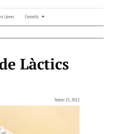
s i joves
Consells
de Làctics
febrer 25, 2022