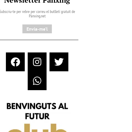
Subscriu-te per rebre per correu el butlletí gratuït de
Pànxing.net​
Envia-me'l