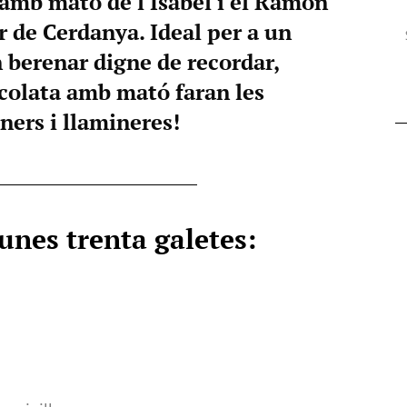
 amb mató de l'Isabel i el Ramon
r de Cerdanya. Ideal per a un
 berenar digne de recordar,
colata amb mató faran les
ners i llamineres!
unes trenta galetes: