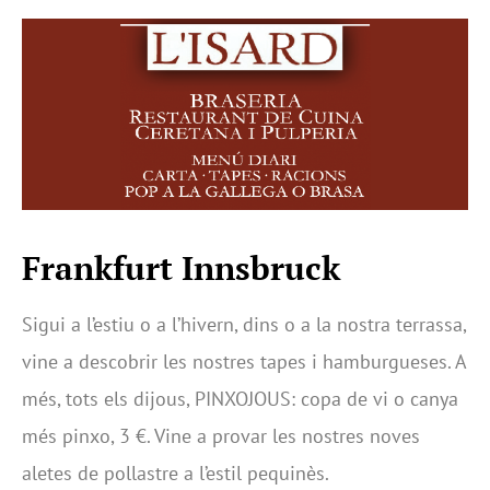
Frankfurt Innsbruck
Sigui a l’estiu o a l’hivern, dins o a la nostra terrassa,
vine a descobrir les nostres tapes i hamburgueses. A
més, tots els dijous, PINXOJOUS: copa de vi o canya
més pinxo, 3 €. Vine a provar les nostres noves
aletes de pollastre a l’estil pequinès.