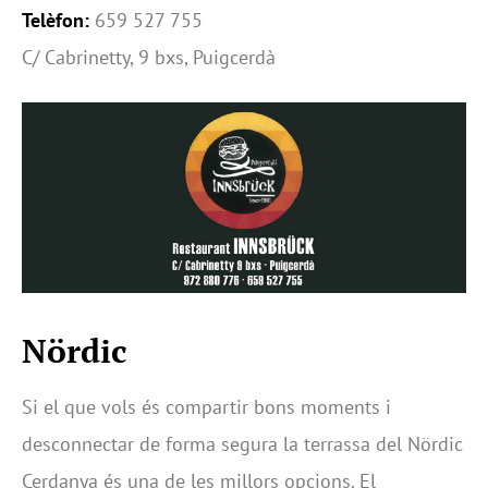
Telèfon:
659 527 755
C/ Cabrinetty, 9 bxs, Puigcerdà
Nördic
Si el que vols és compartir bons moments i
desconnectar de forma segura la terrassa del Nördic
Cerdanya és una de les millors opcions. El