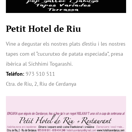
Petit Hotel de Riu
Vine a degustar els nostres plats d’estiu i les nostres
tapes com el “cucurutxo de patata especiada”, presa
ibèrica al Sichhimi Togarashi.
Telèfon:
973 510 511
Ctra. de Riu, 2, Riu de Cerdanya