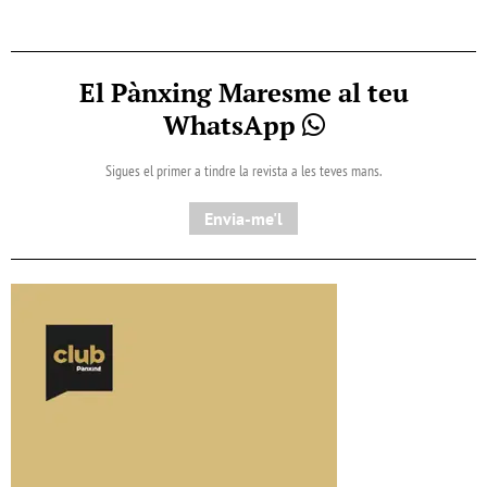
El Pànxing Maresme al teu
WhatsApp
Sigues el primer a tindre la revista a les teves mans.
Envia-me'l