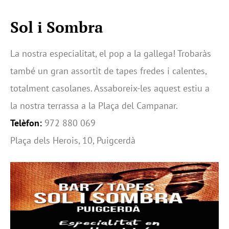
Sol i Sombra
La nostra especialitat, el pop a la gallega! Trobaràs
també un gran assortit de tapes fredes i calentes,
totalment casolanes. Assaboreix-les aquest estiu a
la nostra terrassa a la Plaça del Campanar.
Telèfon:
972 880 069
Plaça dels Herois, 10, Puigcerdà