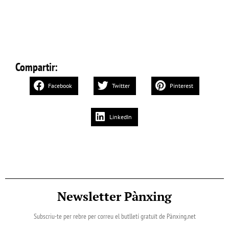
Compartir:
Facebook
Twitter
Pinterest
LinkedIn
Newsletter Pànxing
Subscriu-te per rebre per correu el butlletí gratuït de Pànxing.net​