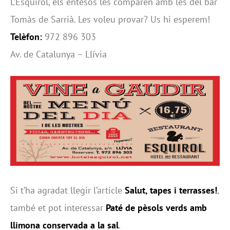
L’Esquirol, els entesos les comparen amb les del bar
Tomàs de Sarrià. Les voleu provar? Us hi esperem!
Telèfon:
972 896 303
Av. de Catalunya – Llívia
Si t’ha agradat llegir l’article
Salut, tapes i terrasses!
,
també et pot interessar
Paté de pèsols verds amb
llimona conservada a la sal
.