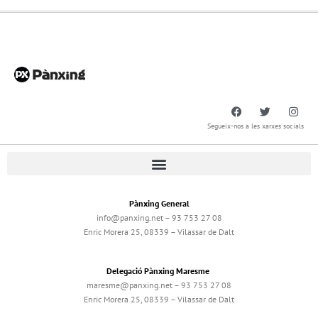
Segueix-nos a les xarxes socials
Pànxing General
info@panxing.net – 93 753 27 08
Enric Morera 25, 08339 – Vilassar de Dalt
Delegació Pànxing Maresme
maresme@panxing.net – 93 753 27 08
Enric Morera 25, 08339 – Vilassar de Dalt