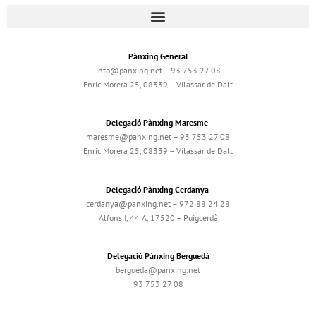
Pànxing General
info@panxing.net – 93 753 27 08
Enric Morera 25, 08339 – Vilassar de Dalt
Delegació Pànxing Maresme
maresme@panxing.net – 93 753 27 08
Enric Morera 25, 08339 – Vilassar de Dalt
Delegació Pànxing Cerdanya
cerdanya@panxing.net – 972 88 24 28
Alfons I, 44 A, 17520 – Puigcerdà
Delegació Pànxing Berguedà
bergueda@panxing.net
93 753 27 08