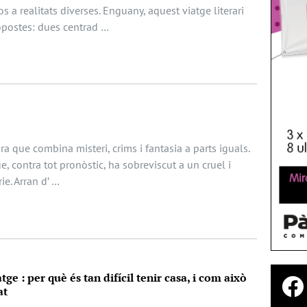
s a realitats diverses. Enguany, aquest viatge literari
opostes: dues centrad …
 que combina misteri, crims i fantasia a parts iguals.
e, contra tot pronòstic, ha sobreviscut a un cruel i
ie. Arran d’ …
tge : per què és tan difícil tenir casa, i com això
at