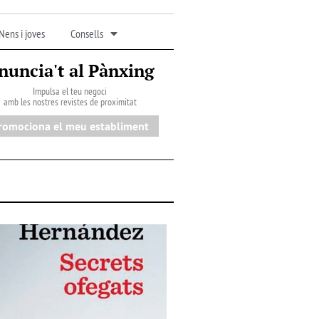
Nens i joves
Consells
nuncia't al Pànxing
Impulsa el teu negoci
amb les nostres revistes de proximitat
romociona el meu establiment