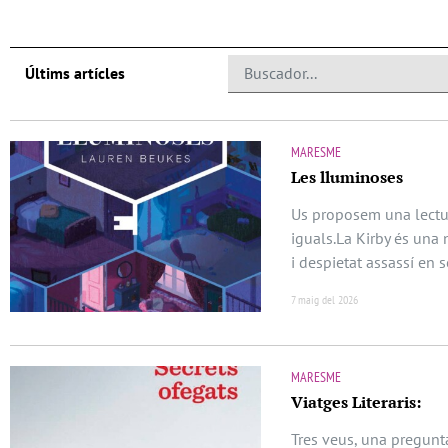
Últims artícles
MARESME
Les lluminoses
Us proposem una lectur
iguals.La Kirby és una 
i despietat assassí en s
7 maig del 2026
MARESME
Viatges Literaris:
Tres veus, una pregunta