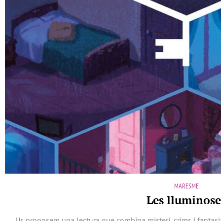
MARESME
Les lluminose
Us proposem una lectura que combina misteri, crims i fantasia