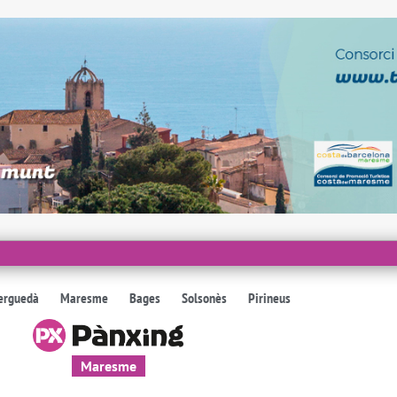
erguedà
Maresme
Bages
Solsonès
Pirineus
Maresme