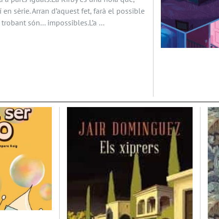
 en sèrie. Arran d’aquest fet, farà el possible
à trobant són… impossibles.L’a …