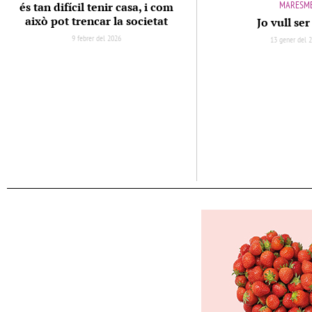
MARESM
és tan difícil tenir casa, i com
això pot trencar la societat
Jo vull se
9 febrer del 2026
13 gener del 