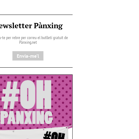
ewsletter Pànxing
-te per rebre per correu el butlletí gratuït de
Pànxing.net​
Envia-me'l