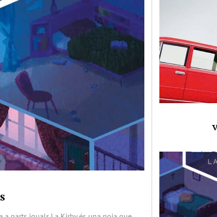
V
s
 a parts iguals.La Kirby és una noia que,