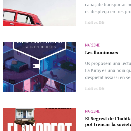
capaç de transportar-no
es desplega en tres pr
8 abril del 2026
MARESME
Les lluminoses
Us proposem una lectura
La Kirby és una noia qu
despietat assassí en sèr
8 abril del 2026
MARESME
El Segrest de l’habita
pot trencar la societ