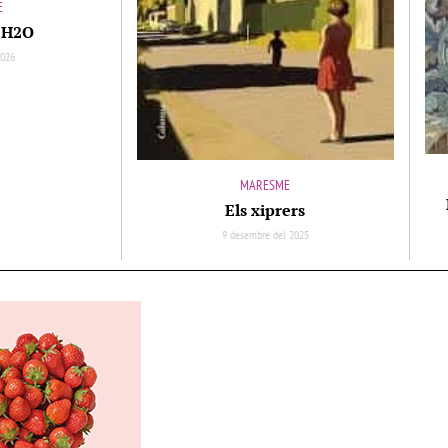
E
r H2O
2026
MARESME
Els xiprers
9 desembre del 2025