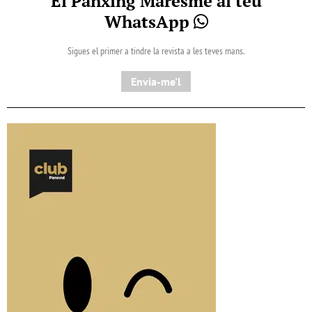
El Pànxing Maresme al teu
WhatsApp
Sigues el primer a tindre la revista a les teves mans.
Envia-me'l