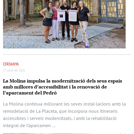
CERDANYA
27 juliol del 2026
La Molina impulsa la modernització dels seus espais
amb millores d’accessibilitat i la renovació de
l’aparcament del Pedró
La Molina continua millorant les seves instal·lacions amb la
remodelació de La Placeta, que incorpora nous itineraris
accessibles i serveis modernitzats, i amb la rehabilitació
integral de l’aparcamen …