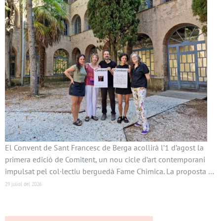
El Convent de Sant Francesc de Berga acollirà l’1 d’agost la
primera edició de Comitent, un nou cicle d’art contemporani
impulsat pel col·lectiu berguedà Fame Chimica. La proposta …
29 juliol del 2026