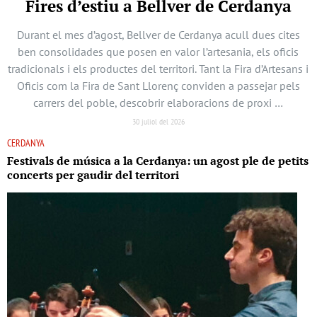
Fires d’estiu a Bellver de Cerdanya
Durant el mes d’agost, Bellver de Cerdanya acull dues cites
ben consolidades que posen en valor l’artesania, els oficis
tradicionals i els productes del territori. Tant la Fira d’Artesans i
Oficis com la Fira de Sant Llorenç conviden a passejar pels
carrers del poble, descobrir elaboracions de proxi …
30 juliol del 2026
CERDANYA
Festivals de música a la Cerdanya: un agost ple de petits
concerts per gaudir del territori