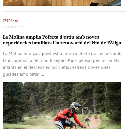
CERDANYA
23 juliol del 2026
La Molina amplia l’oferta d’estiu amb noves
experiències familiars i la renovació del Niu de l’Àliga
La Molina reforça aquest estiu la seva oferta d’activitats amb
la incorporació del nou Bikepark Kids, pensat per iniciar els
infants en el descens en bicicleta, i estrena noves rutes
guiades amb patin …