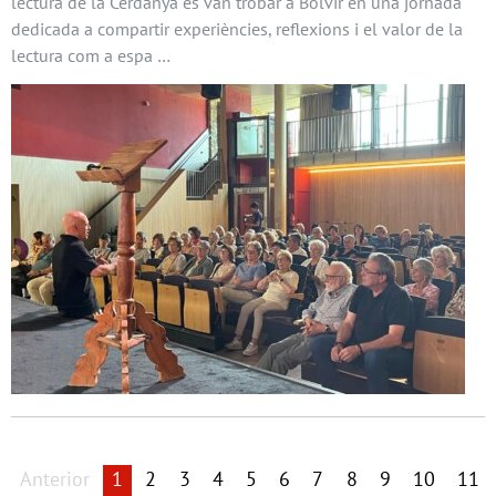
lectura de la Cerdanya es van trobar a Bolvir en una jornada
dedicada a compartir experiències, reflexions i el valor de la
lectura com a espa …
Anterior
1
2
3
4
5
6
7
8
9
10
11