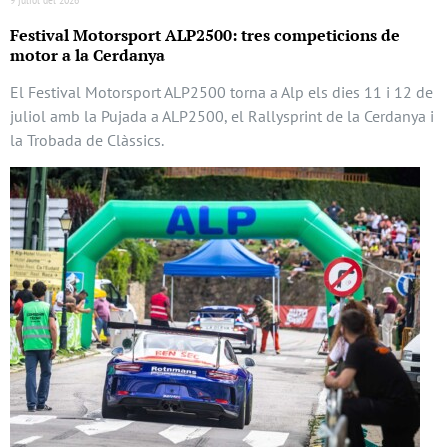
Festival Motorsport ALP2500: tres competicions de
motor a la Cerdanya
El Festival Motorsport ALP2500 torna a Alp els dies 11 i 12 de
juliol amb la Pujada a ALP2500, el Rallysprint de la Cerdanya i
la Trobada de Clàssics.