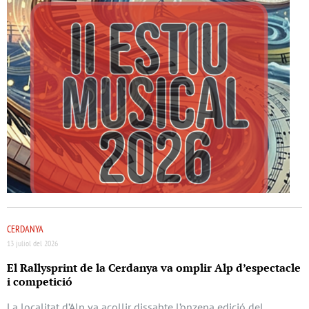
CERDANYA
13 juliol del 2026
El Rallysprint de la Cerdanya va omplir Alp d’espectacle
i competició
La localitat d’Alp va acollir dissabte l’onzena edició del