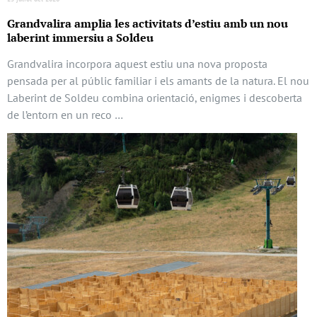
Grandvalira amplia les activitats d’estiu amb un nou
laberint immersiu a Soldeu
Grandvalira incorpora aquest estiu una nova proposta
pensada per al públic familiar i els amants de la natura. El nou
Laberint de Soldeu combina orientació, enigmes i descoberta
de l’entorn en un reco …