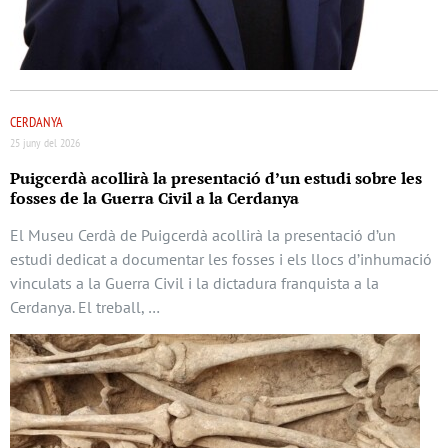
CERDANYA
25 juny del 2026
Puigcerdà acollirà la presentació d’un estudi sobre les
fosses de la Guerra Civil a la Cerdanya
El Museu Cerdà de Puigcerdà acollirà la presentació d’un
estudi dedicat a documentar les fosses i els llocs d’inhumació
vinculats a la Guerra Civil i la dictadura franquista a la
Cerdanya. El treball, …