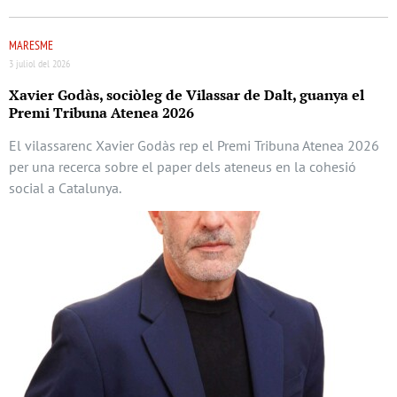
MARESME
3 juliol del 2026
Xavier Godàs, sociòleg de Vilassar de Dalt, guanya el
Premi Tribuna Atenea 2026
El vilassarenc Xavier Godàs rep el Premi Tribuna Atenea 2026
per una recerca sobre el paper dels ateneus en la cohesió
social a Catalunya.