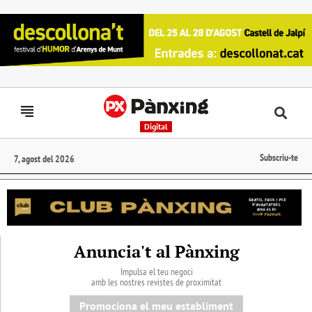
Digital
Subscriu-te
7, agost del 2026
Anuncia't al Pànxing
Impulsa el teu negoci
amb les nostres revistes de proximitat
Promociona el meu establiment