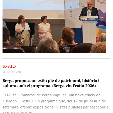
BERGUEDÀ
16 juliol del 2026
Berga proposa un estiu ple de patrimoni, història i
cultura amb el programa «Berga viu l’estiu 2026»
El Museu Comarcal de Berga impulsa una nova edició de
«Berga viu l’estiu», un programa que, del 17 de juliol al 3 de
setembre, ofereix exposicions i visites guiades per descobrir el
patrimoni, la hist …