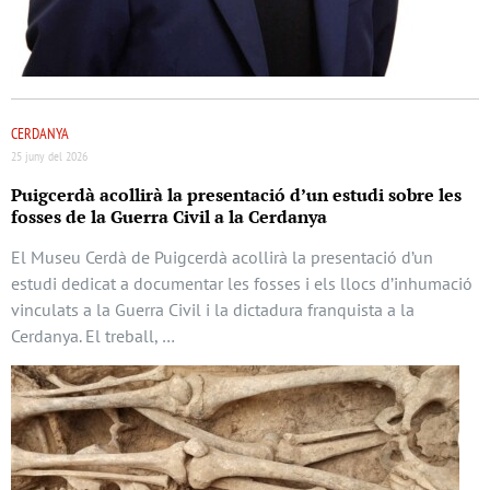
CERDANYA
25 juny del 2026
Puigcerdà acollirà la presentació d’un estudi sobre les
fosses de la Guerra Civil a la Cerdanya
El Museu Cerdà de Puigcerdà acollirà la presentació d’un
estudi dedicat a documentar les fosses i els llocs d’inhumació
vinculats a la Guerra Civil i la dictadura franquista a la
Cerdanya. El treball, …