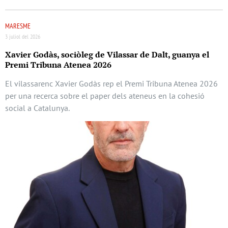
MARESME
3 juliol del 2026
Xavier Godàs, sociòleg de Vilassar de Dalt, guanya el
Premi Tribuna Atenea 2026
El vilassarenc Xavier Godàs rep el Premi Tribuna Atenea 2026
per una recerca sobre el paper dels ateneus en la cohesió
social a Catalunya.