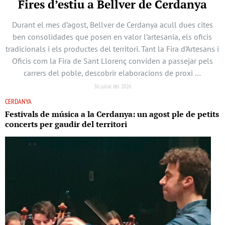
Fires d’estiu a Bellver de Cerdanya
Durant el mes d’agost, Bellver de Cerdanya acull dues cites
ben consolidades que posen en valor l’artesania, els oficis
tradicionals i els productes del territori. Tant la Fira d’Artesans i
Oficis com la Fira de Sant Llorenç conviden a passejar pels
carrers del poble, descobrir elaboracions de proxi …
30 juliol del 2026
CERDANYA
Festivals de música a la Cerdanya: un agost ple de petits
concerts per gaudir del territori