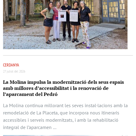
CERDANYA
27 juliol del 2026
La Molina impulsa la modernització dels seus espais
amb millores d’accessibilitat i la renovació de
l’aparcament del Pedró
La Molina continua millorant les seves instal·lacions amb la
remodelació de La Placeta, que incorpora nous itineraris
accessibles i serveis modernitzats, i amb la rehabilitació
integral de l’aparcamen …