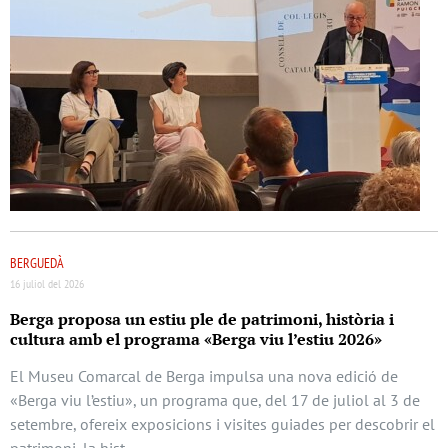
BERGUEDÀ
16 juliol del 2026
Berga proposa un estiu ple de patrimoni, història i
cultura amb el programa «Berga viu l’estiu 2026»
El Museu Comarcal de Berga impulsa una nova edició de
«Berga viu l’estiu», un programa que, del 17 de juliol al 3 de
setembre, ofereix exposicions i visites guiades per descobrir el
patrimoni, la hist …