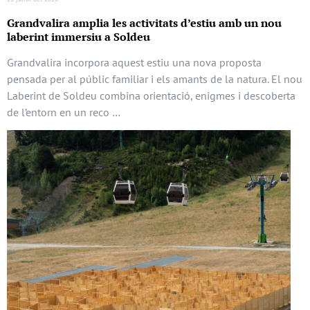
Grandvalira amplia les activitats d’estiu amb un nou
laberint immersiu a Soldeu
Grandvalira incorpora aquest estiu una nova proposta
pensada per al públic familiar i els amants de la natura. El nou
Laberint de Soldeu combina orientació, enigmes i descoberta
de l’entorn en un reco …