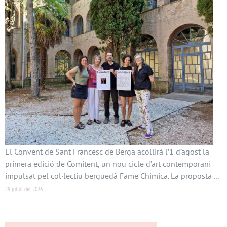
El Convent de Sant Francesc de Berga acollirà l’1 d’agost la
primera edició de Comitent, un nou cicle d’art contemporani
impulsat pel col·lectiu berguedà Fame Chimica. La proposta …
29 juliol del 2026