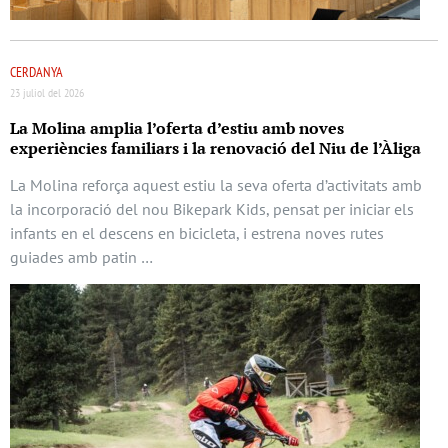
CERDANYA
23 juliol del 2026
La Molina amplia l’oferta d’estiu amb noves
experiències familiars i la renovació del Niu de l’Àliga
La Molina reforça aquest estiu la seva oferta d’activitats amb
la incorporació del nou Bikepark Kids, pensat per iniciar els
infants en el descens en bicicleta, i estrena noves rutes
guiades amb patin …