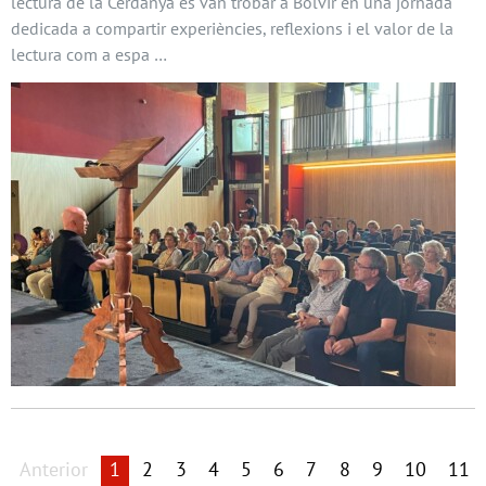
lectura de la Cerdanya es van trobar a Bolvir en una jornada
dedicada a compartir experiències, reflexions i el valor de la
lectura com a espa …
Anterior
1
2
3
4
5
6
7
8
9
10
11