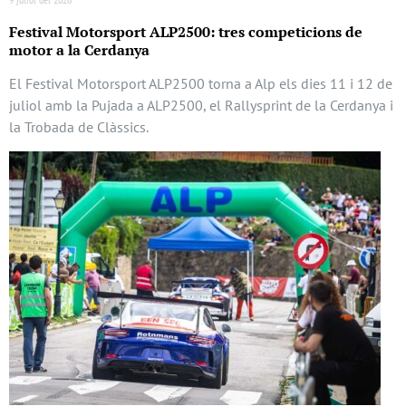
Festival Motorsport ALP2500: tres competicions de
motor a la Cerdanya
El Festival Motorsport ALP2500 torna a Alp els dies 11 i 12 de
juliol amb la Pujada a ALP2500, el Rallysprint de la Cerdanya i
la Trobada de Clàssics.