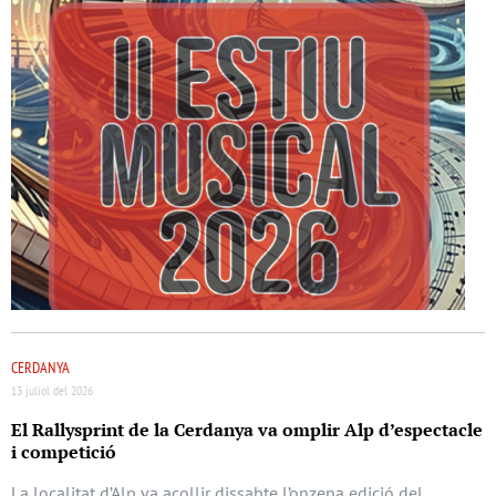
CERDANYA
13 juliol del 2026
El Rallysprint de la Cerdanya va omplir Alp d’espectacle
i competició
La localitat d’Alp va acollir dissabte l’onzena edició del