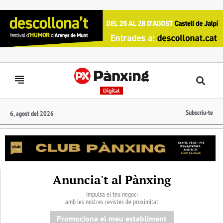
Digital
Subscriu-te
6, agost del 2026
Anuncia't al Pànxing
Impulsa el teu negoci
amb les nostres revistes de proximitat
Promociona el meu establiment