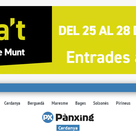
Cerdanya
Berguedà
Maresme
Bages
Solsonès
Pirineus
Cerdanya