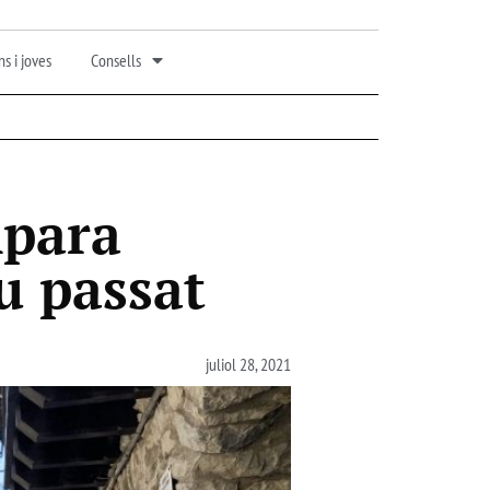
s i joves
Consells
mpara
u passat
juliol 28, 2021