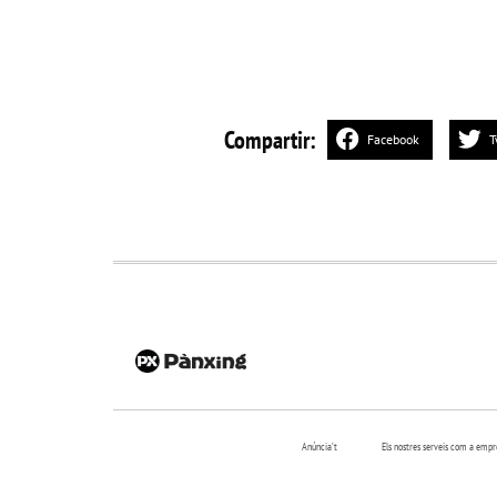
Compartir:
Facebook
T
Anúncia’t
Els nostres serveis com a emp