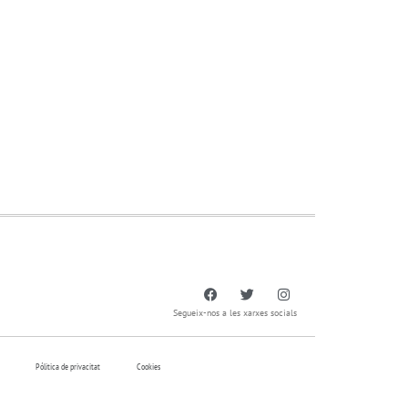
Segueix-nos a les xarxes socials
Pólitica de privacitat
Cookies