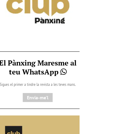
El Pànxing Maresme al
teu WhatsApp
Sigues el primer a tindre la revista a les teves mans.
Envia-me'l