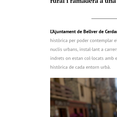
rural i ramadera a una 
L’Ajuntament de Bellver de Cerd
històrica per poder contemplar e
nuclis urbans, instal·lant a carr
indrets on estan col·locats amb e
històrica de cada entorn urbà.