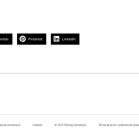
witter
Pinterest
LinkedIn
resa de comunicació
Contacte
© 2020 Pànxing Comunicacó
Termes de servei i condicions de venda