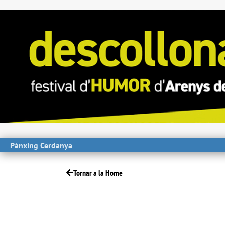
Pànxing Cerdanya
Tornar a la Home