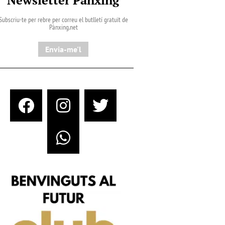
Subscriu-te per rebre per correu el butlletí gratuït de
Pànxing.net​
Envia-me'l