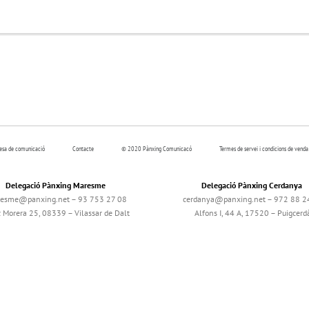
resa de comunicació
Contacte
© 2020 Pànxing Comunicacó
Termes de servei i condicions de venda
Delegació Pànxing Maresme
Delegació Pànxing Cerdanya
esme@panxing.net – 93 753 27 08
cerdanya@panxing.net – 972 88 2
c Morera 25, 08339 – Vilassar de Dalt
Alfons I, 44 A, 17520 – Puigcerd