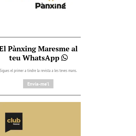
El Pànxing Maresme al
teu WhatsApp
Sigues el primer a tindre la revista a les teves mans.
Envia-me'l