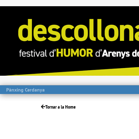
Pànxing Cerdanya
Tornar a la Home