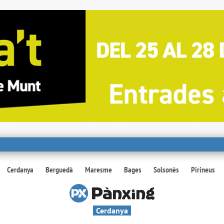
Cerdanya
Berguedà
Maresme
Bages
Solsonès
Pirineus
Cerdanya