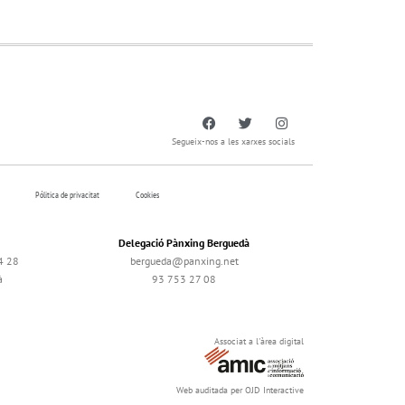
Segueix-nos a les xarxes socials
Pólitica de privacitat
Cookies
Delegació Pànxing Berguedà
4 28
bergueda@panxing.net
à
93 753 27 08
Associat a l'àrea digital
Web auditada per OJD Interactive