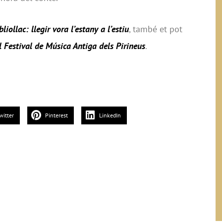
bliollac: llegir vora l’estany a l’estiu
, també et pot
l Festival de Música Antiga dels Pirineus
.
witter
Pinterest
LinkedIn