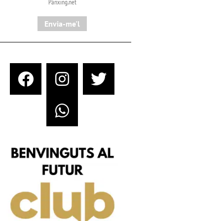
Pànxing.net​
Envia-me'l