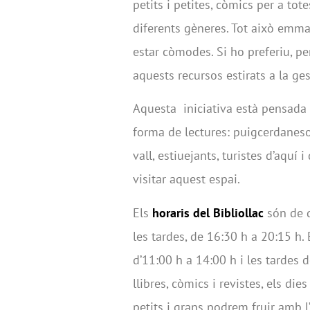
petits i petites, còmics per a tot
diferents gèneres. Tot això emma
estar còmodes. Si ho preferiu, pe
aquests recursos estirats a la ge
Aquesta iniciativa està pensada 
forma de lectures: puigcerdaneso
vall, estiuejants, turistes d’aquí i
visitar aquest espai.
Els
horaris del Bibliollac
són de d
les tardes, de 16:30 h a 20:15 h. 
d’11:00 h a 14:00 h i les tardes 
llibres, còmics i revistes, els dies
petits i grans podrem fruir amb l