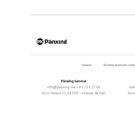
Anúncia’t
Els nostres serveis com a emp
Pànxing General
info@panxing.net – 93 753 27 08
mar
Enric Morera 25, 08339 – Vilassar de Dalt
Enri