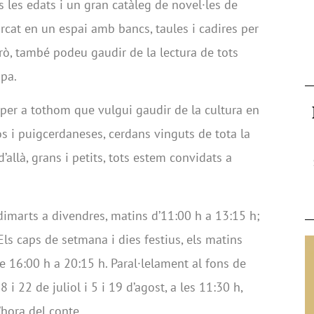
es les edats i un gran catàleg de novel·les de
rcat en un espai amb bancs, taules i cadires per
rò, també podeu gaudir de la lectura de tots
spa.
per a tothom que vulgui gaudir de la cultura en
s i puigcerdaneses, cerdans vinguts de tota la
 d’allà, grans i petits, tots estem convidats a
imarts a divendres, matins d’11:00 h a 13:15 h;
Els caps de setmana i dies festius, els matins
de 16:00 h a 20:15 h. Paral·lelament al fons de
 8 i 22 de juliol i 5 i 19 d’agost, a les 11:30 h,
’hora del conte.