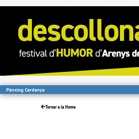
Pànxing Cerdanya
Tornar a la Home