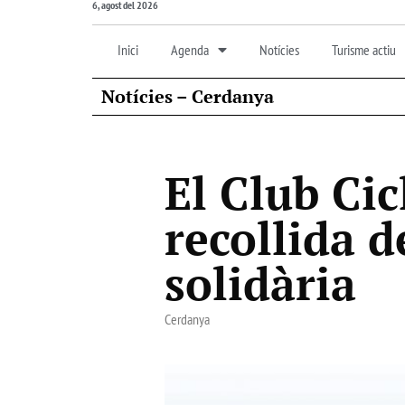
6, agost del 2026
Inici
Agenda
Notícies
Turisme actiu
Notícies – Cerdanya
El Club Cic
recollida d
solidària
Cerdanya