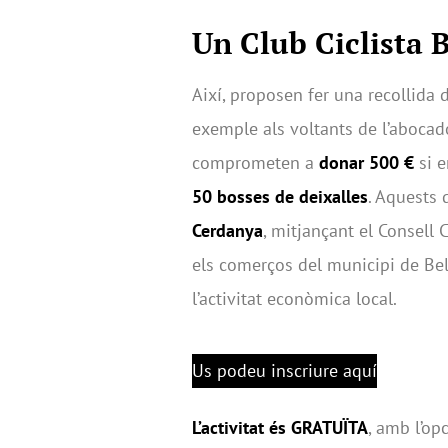
Un Club Ciclista B
Així, proposen fer una recollida 
exemple als voltants de l’abocad
comprometen a
donar 500 €
si e
50 bosses de deixalles
. Aquests 
Cerdanya
, mitjançant el Consell 
els comerços del municipi de Bel
l’activitat econòmica local.
Us podeu inscriure aquí
L’activitat és GRATUÏTA
, amb l’op