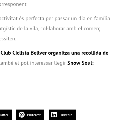
orresponent.
activitat és perfecta per passar un dia en família
satgístic de la vila, col·laborar amb el comerç
essiten.
 Club Ciclista Bellver organitza una recollida de
 també et pot interessar llegir
Snow Soul:
witter
Pinterest
LinkedIn