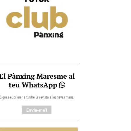
El Pànxing Maresme al
teu WhatsApp
Sigues el primer a tindre la revista a les teves mans.
Envia-me'l