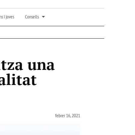
s i joves
Consells
itza una
alitat
febrer 16, 2021