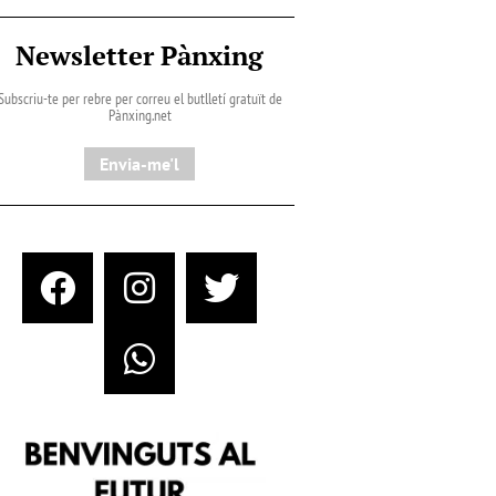
Newsletter Pànxing
Subscriu-te per rebre per correu el butlletí gratuït de
Pànxing.net​
Envia-me'l