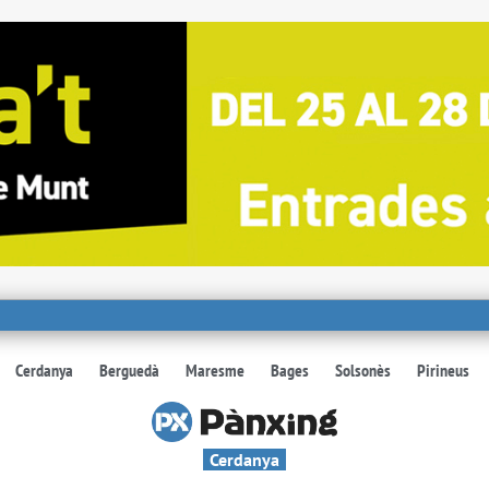
Cerdanya
Berguedà
Maresme
Bages
Solsonès
Pirineus
Cerdanya