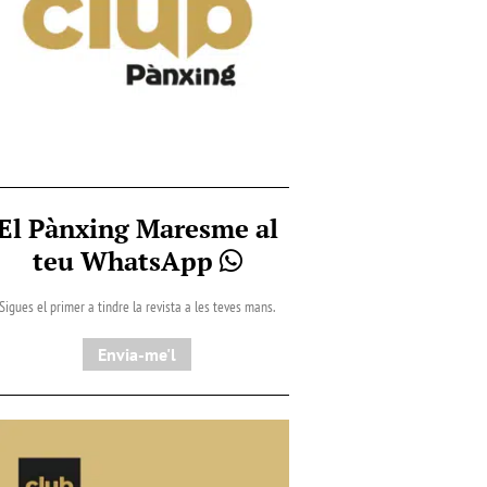
El Pànxing Maresme al
teu WhatsApp
Sigues el primer a tindre la revista a les teves mans.
Envia-me'l