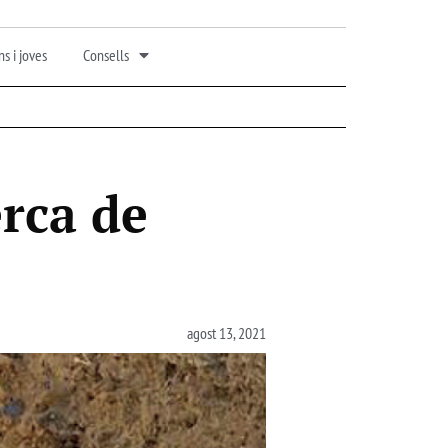
s i joves
Consells
erca de
agost 13, 2021