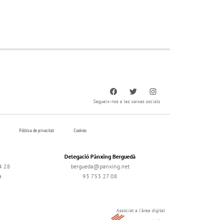
Segueix-nos a les xarxes socials
Pólitica de privacitat
Cookies
Delegació Pànxing Berguedà
4 28
bergueda@panxing.net
à
93 753 27 08
Associat a l'àrea digital