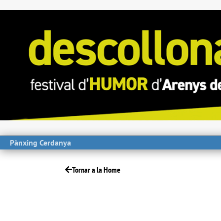
Pànxing Cerdanya
Tornar a la Home