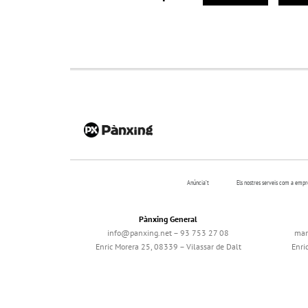
Anúncia’t
Els nostres serveis com a emp
Pànxing General
info@panxing.net – 93 753 27 08
mar
Enric Morera 25, 08339 – Vilassar de Dalt
Enri