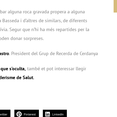
bar alguna roca gravada propera a alguna
 Basseda i d’altres de similars, de diferents
ívia. Segur que n’hi ha més repartides per la
oden donar sorpreses.
astro
. President del Grup de Recerda de Cerdanya
 que s’oculta,
també et pot interessar llegir
nderisme de Salut
.
witter
Pinterest
LinkedIn