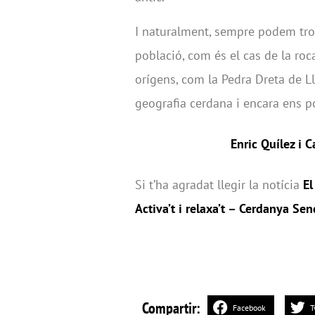
I naturalment, sempre podem tro
població, com és el cas de la roca
orígens, com la Pedra Dreta de Ll
geografia cerdana i encara ens p
Enric Quílez i C
Si t’ha agradat llegir la notícia
El
Activa’t i relaxa’t – Cerdanya Se
Compartir:
Facebook
T