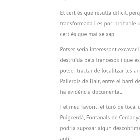
El cert és que resulta difícil, pe
transformada i és poc probable un
cert és que mai se sap.
Potser seria interessant excavar l
destruïda pels francesos i que es
potser tractar de localitzar les a
Pallerols de Dalt, entre el barri 
ha evidència documental.
I el meu favorit: el turó de l’oca, 
Puigcerdà, Fontanals de Cerdanya 
podria suposar algun descobrimen
antic.