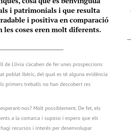
iques, cosa que és benvinguda
als i patrimonials i que resulta
radable i positiva en comparació
 les coses eren molt diferents.
ell de Llívia s’acaben de fer unes prospeccions
at poblat ibèric, del qual es té alguna evidència
s primers treballs no han descobert res
 esperant-nos? Molt possiblement. De fet, els
nts a la comarca i suposo i espero que els
hagi recursos i interès per desenvolupar