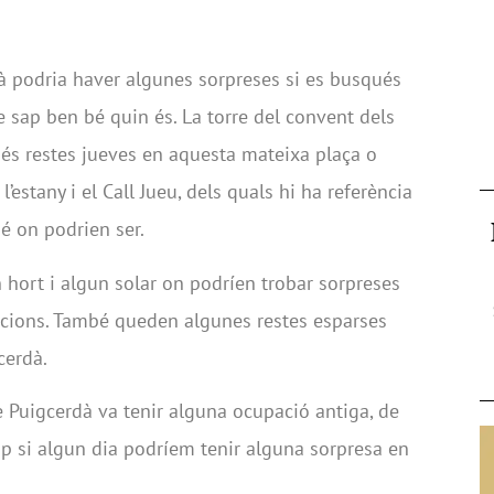
à podria haver algunes sorpreses si es busqués
e sap ben bé quin és. La torre del convent dels
 més restes jueves en aquesta mateixa plaça o
l’estany i el Call Jueu, dels quals hi ha referència
é on podrien ser.
hort i algun solar on podríen trobar sorpreses
vacions. També queden algunes restes esparses
cerdà.
e Puigcerdà va tenir alguna ocupació antiga, de
ap si algun dia podríem tenir alguna sorpresa en