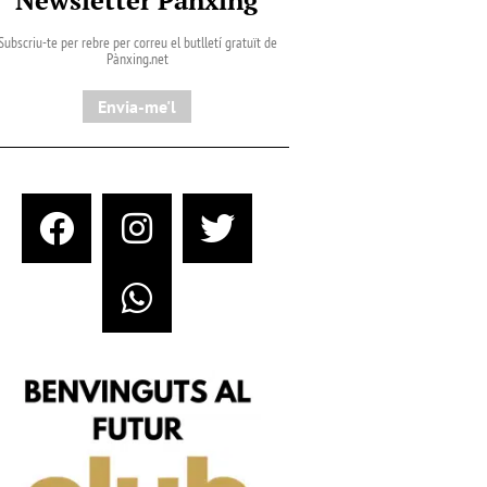
Subscriu-te per rebre per correu el butlletí gratuït de
Pànxing.net​
Envia-me'l