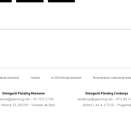
resa de comunicació
Contacte
© 2020 Pànxing Comunicacó
Termes de servei i condicions de venda
Delegació Pànxing Maresme
Delegació Pànxing Cerdanya
esme@panxing.net – 93 753 27 08
cerdanya@panxing.net – 972 88 2
c Morera 25, 08339 – Vilassar de Dalt
Alfons I, 44 A, 17520 – Puigcerd