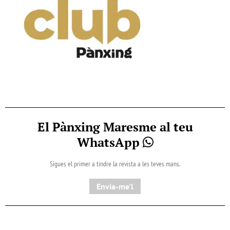
El Pànxing Maresme al teu
WhatsApp
Sigues el primer a tindre la revista a les teves mans.
Envia-me'l