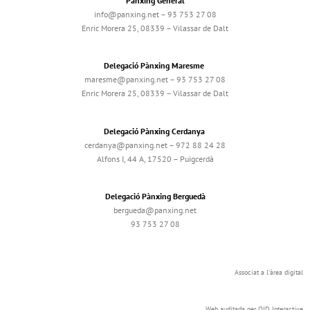
Pànxing General
info@panxing.net – 93 753 27 08
Enric Morera 25, 08339 – Vilassar de Dalt
Delegació Pànxing Maresme
maresme@panxing.net – 93 753 27 08
Enric Morera 25, 08339 – Vilassar de Dalt
Delegació Pànxing Cerdanya
cerdanya@panxing.net – 972 88 24 28
Alfons I, 44 A, 17520 – Puigcerdà
Delegació Pànxing Berguedà
bergueda@panxing.net
93 753 27 08
Associat a l'àrea digital
Web auditada per OJD Interactive