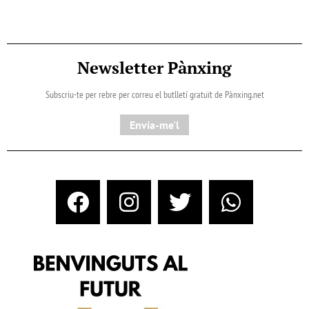
Newsletter Pànxing
Subscriu-te per rebre per correu el butlletí gratuït de Pànxing.net​
Envia-me'l