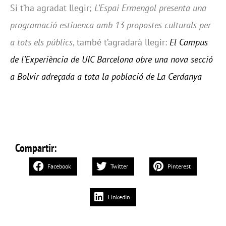
Si t’ha agradat llegir;
L’Espai Ermengol presenta una
programació estiuenca amb 13 propostes culturals per
a tots els públics
, també t’agradarà llegir:
El Campus
de l’Experiència de UIC Barcelona obre una nova secció
a Bolvir adreçada a tota la població de La Cerdanya
Compartir:
Facebook
Twitter
Pinterest
LinkedIn