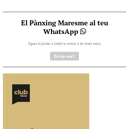
El Pànxing Maresme al teu
WhatsApp
Sigues el primer a tindre la revista a les teves mans.
Envia-me'l