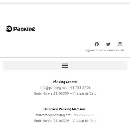
Segueix-nos a les xarxes socials
Pànxing General
info@panxing.net – 93 753 27 08
Enric Morera 25, 08339 – Vilassar de Dalt
Delegació Pànxing Maresme
maresme@panxing.net – 93 753 27 08
Enric Morera 25, 08339 – Vilassar de Dalt