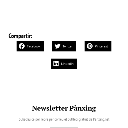
Compartir:
Facebook
Twitter
Pinterest
LinkedIn
Newsletter Pànxing
Subscriu-te per rebre per correu el butlletí gratuït de Pànxing.net​