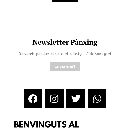
Newsletter Pànxing
Subscriu-te per rebre per correu el butlletí gratuït de Pànxing.net​
Envia-me'l