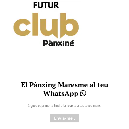
El Pànxing Maresme al teu
WhatsApp
Sigues el primer a tindre la revista a les teves mans.
Envia-me'l