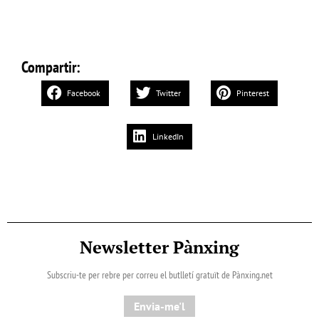
Compartir:
Facebook
Twitter
Pinterest
LinkedIn
Newsletter Pànxing
Subscriu-te per rebre per correu el butlletí gratuït de Pànxing.net​
Envia-me'l