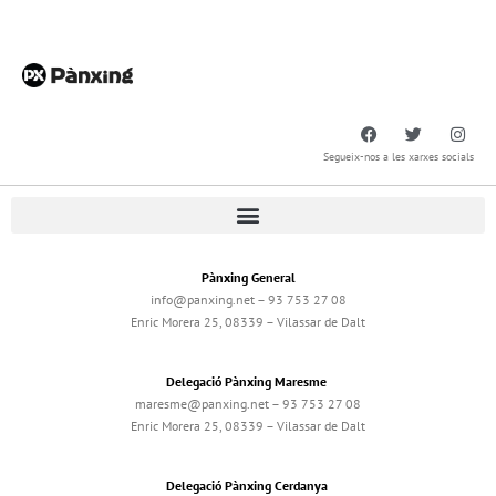
Segueix-nos a les xarxes socials
Pànxing General
info@panxing.net – 93 753 27 08
Enric Morera 25, 08339 – Vilassar de Dalt
Delegació Pànxing Maresme
maresme@panxing.net – 93 753 27 08
Enric Morera 25, 08339 – Vilassar de Dalt
Delegació Pànxing Cerdanya