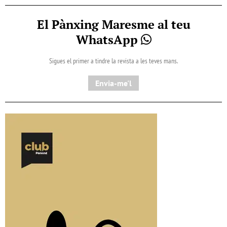
El Pànxing Maresme al teu
WhatsApp
Sigues el primer a tindre la revista a les teves mans.
Envia-me'l