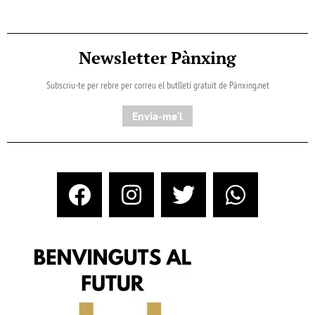
Newsletter Pànxing
Subscriu-te per rebre per correu el butlletí gratuït de Pànxing.net​
Envia-me'l