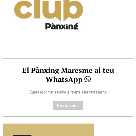
El Pànxing Maresme al teu
WhatsApp
Sigues el primer a tindre la revista a les teves mans.
Envia-me'l