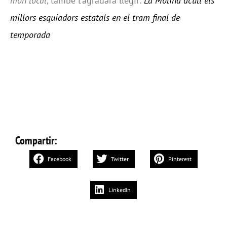
món local
, també t’agradarà llegir:
La Molina acull els
millors esquiadors estatals en el tram final de
temporada
Compartir:
Facebook
Twitter
Pinterest
LinkedIn