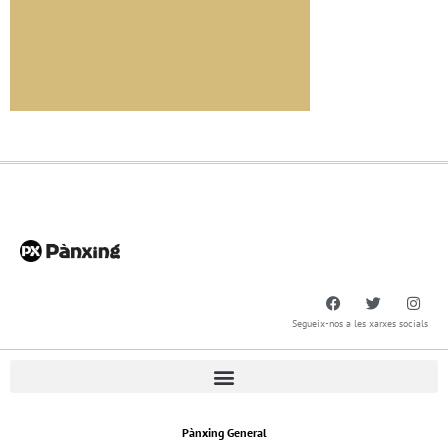
Segueix-nos a les xarxes socials
Pànxing General