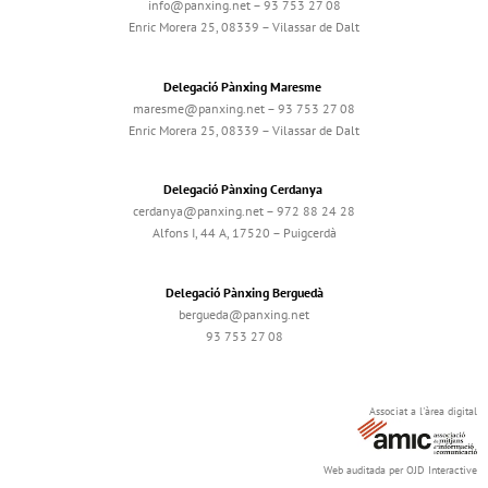
info@panxing.net – 93 753 27 08
Enric Morera 25, 08339 – Vilassar de Dalt
Delegació Pànxing Maresme
maresme@panxing.net – 93 753 27 08
Enric Morera 25, 08339 – Vilassar de Dalt
Delegació Pànxing Cerdanya
cerdanya@panxing.net – 972 88 24 28
Alfons I, 44 A, 17520 – Puigcerdà
Delegació Pànxing Berguedà
bergueda@panxing.net
93 753 27 08
Associat a l'àrea digital
Web auditada per OJD Interactive