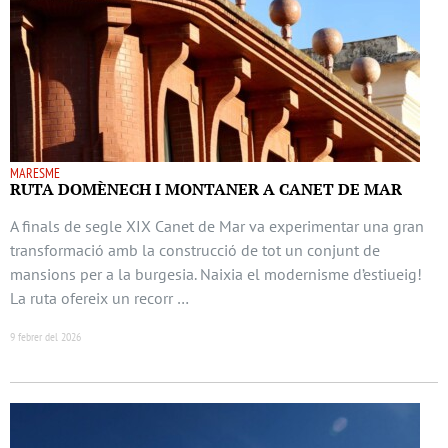
MARESME
RUTA DOMÈNECH I MONTANER A CANET DE MAR
A finals de segle XIX Canet de Mar va experimentar una gran
transformació amb la construcció de tot un conjunt de
mansions per a la burgesia. Naixia el modernisme d’estiueig!
La ruta ofereix un recorr …
9 febrer del 2026