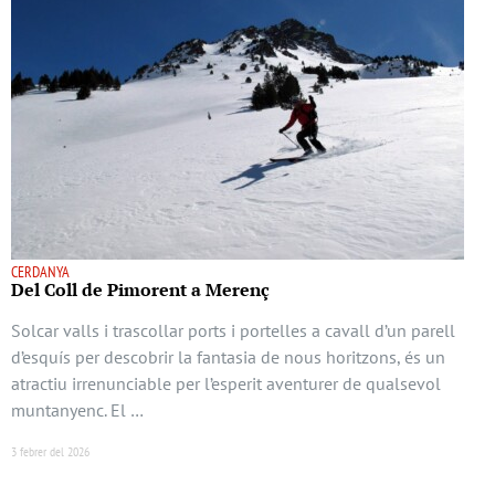
CERDANYA
Del Coll de Pimorent a Merenç
Solcar valls i trascollar ports i portelles a cavall d’un parell
d’esquís per descobrir la fantasia de nous horitzons, és un
atractiu irrenunciable per l’esperit aventurer de qualsevol
muntanyenc. El …
3 febrer del 2026