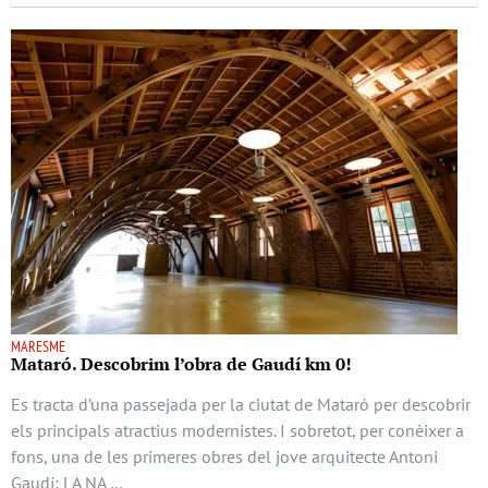
MARESME
Mataró. Descobrim l’obra de Gaudí km 0!
Es tracta d’una passejada per la ciutat de Mataró per descobrir
els principals atractius modernistes. I sobretot, per conèixer a
fons, una de les primeres obres del jove arquitecte Antoni
Gaudí: LA NA …