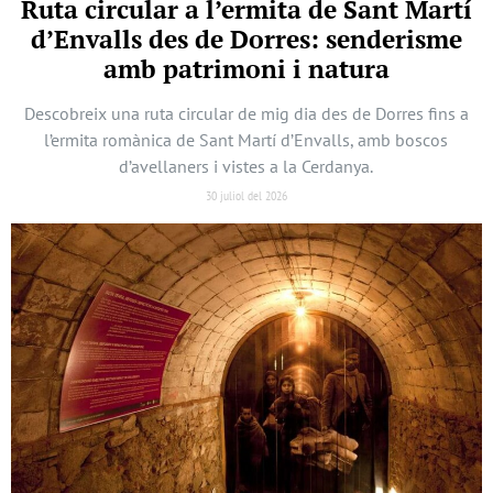
Ruta circular a l’ermita de Sant Martí
d’Envalls des de Dorres: senderisme
amb patrimoni i natura
Descobreix una ruta circular de mig dia des de Dorres fins a
l’ermita romànica de Sant Martí d’Envalls, amb boscos
d’avellaners i vistes a la Cerdanya.
30 juliol del 2026