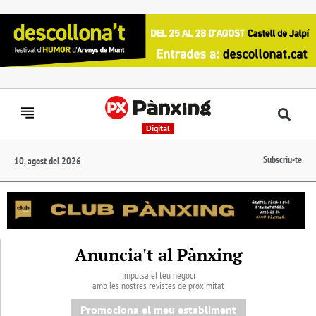
Digital
Subscriu-te
10, agost del 2026
Anuncia't al Pànxing
Impulsa el teu negoci
amb les nostres revistes de proximitat
Promociona el meu establiment