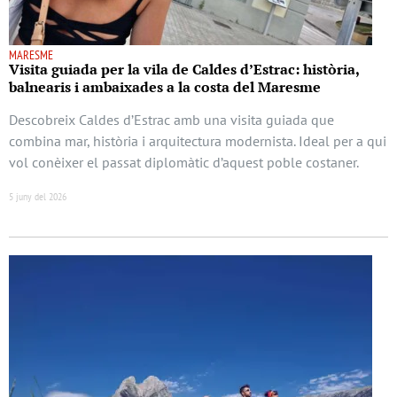
MARESME
Visita guiada per la vila de Caldes d’Estrac: història,
balnearis i ambaixades a la costa del Maresme
Descobreix Caldes d’Estrac amb una visita guiada que
combina mar, història i arquitectura modernista. Ideal per a qui
vol conèixer el passat diplomàtic d’aquest poble costaner.
5 juny del 2026