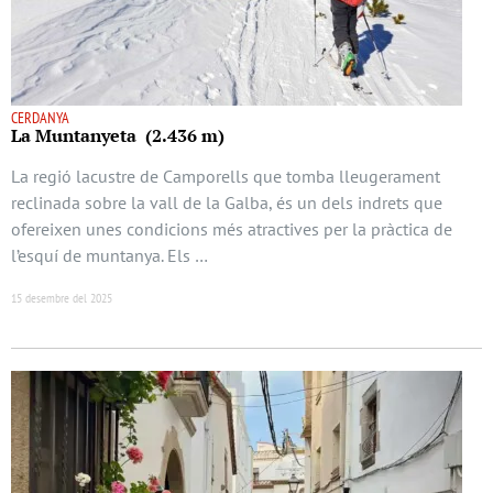
CERDANYA
La Muntanyeta (2.436 m)
La regió lacustre de Camporells que tomba lleugerament
reclinada sobre la vall de la Galba, és un dels indrets que
ofereixen unes condicions més atractives per la pràctica de
l’esquí de muntanya. Els …
15 desembre del 2025