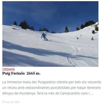
CERDANYA
Puig Farinós 2665 m.
La immensa mola del Puigpedrós ofereix per tots els vessants
un relleu amb extraordinàries possibilitats per traçar itineraris
d’esquí de muntanya. Tant la vall de Campcardós com l …
30 març del 2026