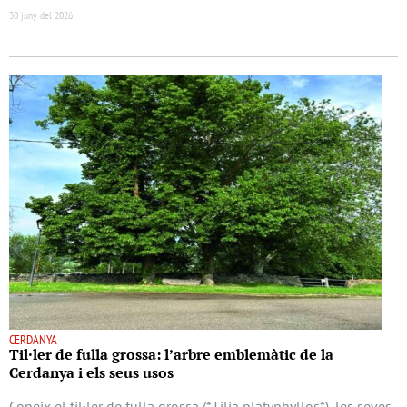
30 juny del 2026
CERDANYA
Til·ler de fulla grossa: l’arbre emblemàtic de la
Cerdanya i els seus usos
Coneix el til·ler de fulla grossa (*Tilia platyphyllos*), les seves