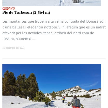
CERDANYA
Pic de Tarbeson (2.364 m)
Les muntanyes que trobem a la veïna contrada del Donasà són
d’una bellesa i elegància notable. Si hi afegim que és un indret
afavorit per les nevades, tant si arriben del nord com de
llevant, haurem d …
30 desembre del 2025