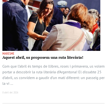
MARESME
Aquest abril, us proposem una ruta literària!
Com que l’abril és temps de llibres, roses i primavera, us volem
portar a descobrir la ruta literària d’Argentona! El dissabte 25
d’abril, us convidem a gaudir d’un matí diferent: un passeig per
la vi …
8 abril del 2026