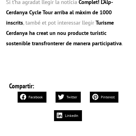
Si t’ha agradat llegir la notícia
Complet! L’Alp-
Cerdanya Cycle Tour arriba al màxim de 1000
inscrits
, també et pot interessar llegir
Turisme
Cerdanya ha creat un nou producte turístic
sostenible transfronterer de manera participativa
.
Compartir:
Facebook
Twitter
Pinterest
LinkedIn