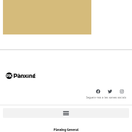
Segueix-nos a les xarxes socials
Pànxing General