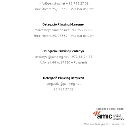
info@panxing.net – 93 753 27 08
Enric Morera 25, 08339 – Vilassar de Dalt
Delegació Pànxing Maresme
maresme@panxing.net – 93 753 27 08
Enric Morera 25, 08339 – Vilassar de Dalt
Delegació Pànxing Cerdanya
cerdanya@panxing.net – 972 88 24 28
Alfons I, 44 A, 17520 – Puigcerdà
Delegació Pànxing Berguedà
bergueda@panxing.net
93 753 27 08
Associat a l'àrea digital
Web auditada per OJD Interactive