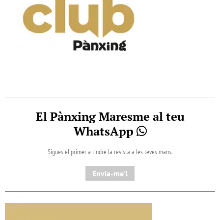
El Pànxing Maresme al teu
WhatsApp
Sigues el primer a tindre la revista a les teves mans.
Envia-me'l