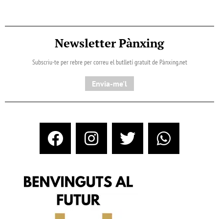
Newsletter Pànxing
Subscriu-te per rebre per correu el butlletí gratuït de Pànxing.net​
Envia-me'l