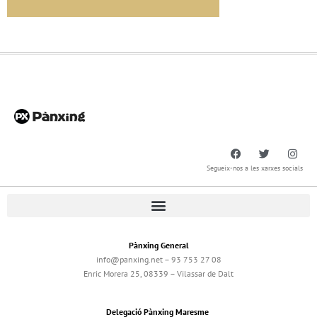
Segueix-nos a les xarxes socials
Pànxing General
info@panxing.net – 93 753 27 08
Enric Morera 25, 08339 – Vilassar de Dalt
Delegació Pànxing Maresme