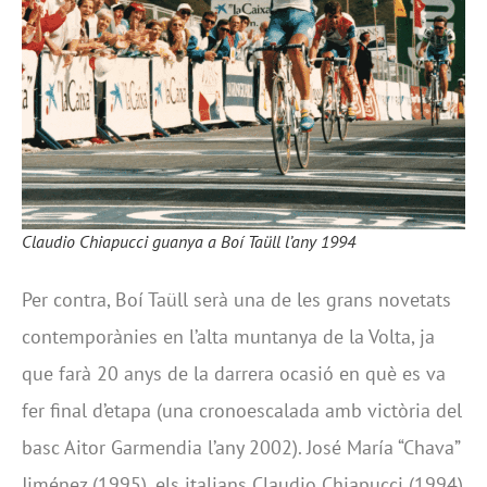
Claudio Chiapucci guanya a Boí Taüll l’any 1994
Per contra, Boí Taüll serà una de les grans novetats
contemporànies en l’alta muntanya de la Volta, ja
que farà 20 anys de la darrera ocasió en què es va
fer final d’etapa (una cronoescalada amb victòria del
basc Aitor Garmendia l’any 2002). José María “Chava”
Jiménez (1995), els italians Claudio Chiapucci (1994)