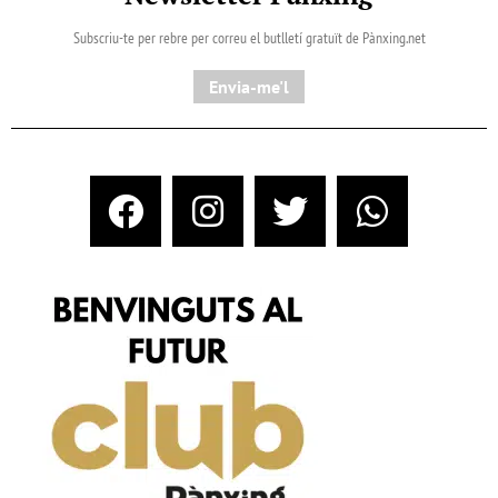
Subscriu-te per rebre per correu el butlletí gratuït de Pànxing.net​
Envia-me'l