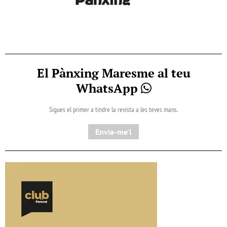
El Pànxing Maresme al teu
WhatsApp
Sigues el primer a tindre la revista a les teves mans.
Envia-me'l