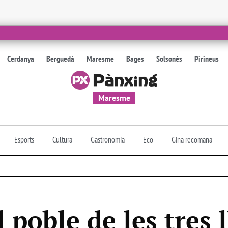
Cerdanya
Berguedà
Maresme
Bages
Solsonès
Pirineus
Maresme
Esports
Cultura
Gastronomia
Eco
Gina recomana
l poble de les tres