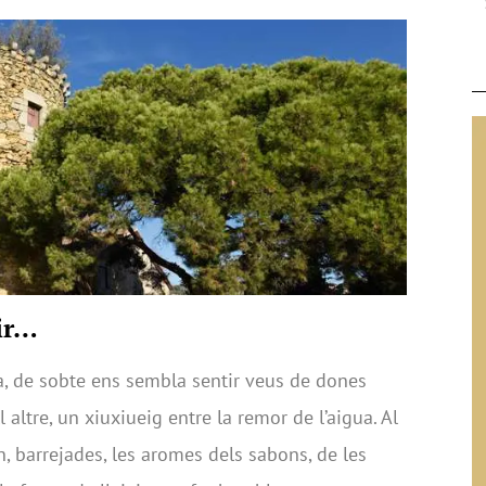
ir…
ia, de sobte ens sembla sentir veus de dones
l altre, un xiuxiueig entre la remor de l’aigua. Al
, barrejades, les aromes dels sabons, de les