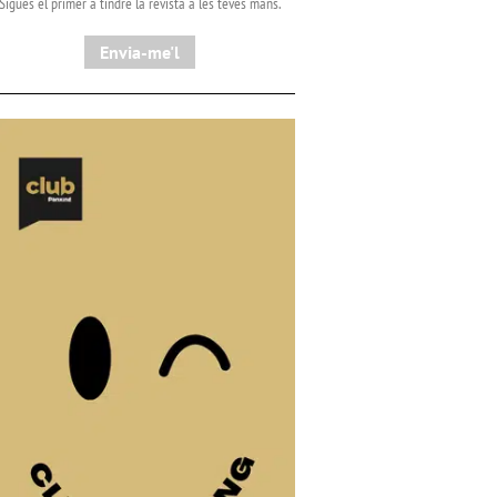
Sigues el primer a tindre la revista a les teves mans.
Envia-me'l