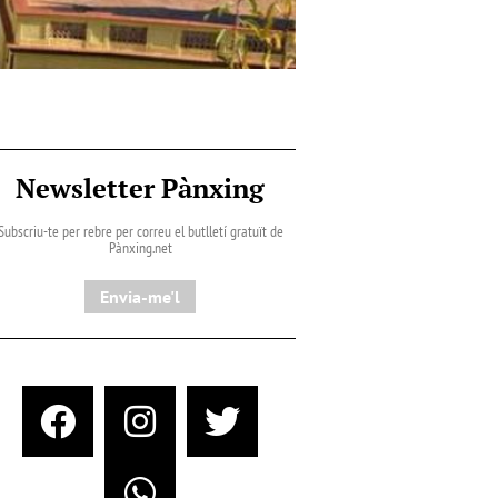
Newsletter Pànxing
Subscriu-te per rebre per correu el butlletí gratuït de
Pànxing.net​
Envia-me'l