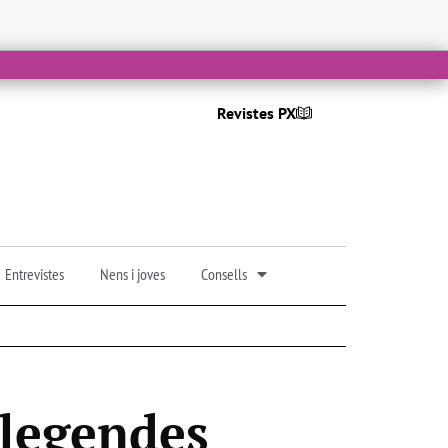
Revistes PX
Entrevistes
Nens i joves
Consells
 llegendes