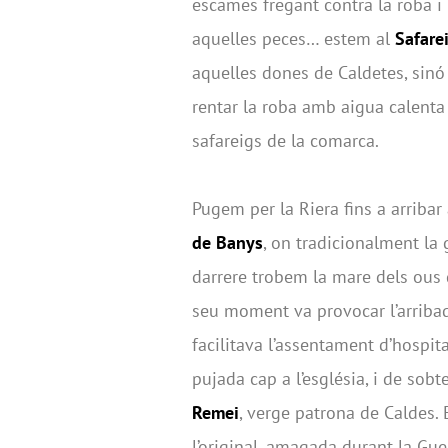
escames fregant contra la roba i 
aquelles peces… estem al
Safare
aquelles dones de Caldetes, sinó
rentar la roba amb aigua calenta s
safareigs de la comarca.
Pugem per la Riera fins a arribar
de Banys
, on tradicionalment la g
darrere trobem la mare dels ous 
seu moment va provocar l’arribad
facilitava l’assentament d’hospita
pujada cap a l’església, i de sob
Remei
, verge patrona de Caldes. E
l’original, amagada durant la Gue