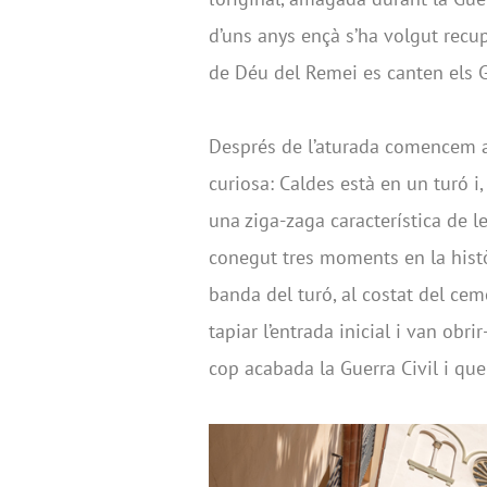
d’uns anys ençà s’ha volgut recup
de Déu del Remei es canten els G
Després de l’aturada comencem a p
curiosa: Caldes està en un turó i,
una ziga-zaga característica de le
conegut tres moments en la histò
banda del turó, al costat del cem
tapiar l’entrada inicial i van obrir
cop acabada la Guerra Civil i que