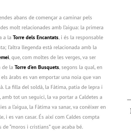
egendes abans de començar a caminar pels
ndes molt relacionades amb l’aigua: la primera
a a la
Torre dels Encantats
, i és la responsable
ta; l’altra llegenda està relacionada amb la
emei
, que, com moltes de les verges, va ser
a de la
Torre d’en Busquets
, segons la qual, en
e, els àrabs es van emportar una noia que van
à. La filla del soldà, la Fàtima, patia de lepra i
 amb tot un seguici, la va portar a Caldetes a
ies a l’aigua, la Fàtima va sanar, va conèixer en
e, i es van casar. És així com Caldes compta
de “moros i cristians” que acaba bé.