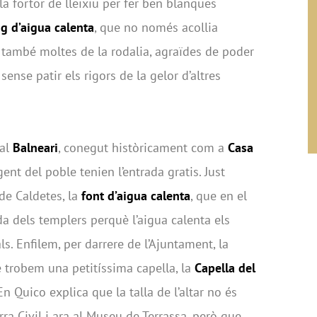
la fortor de lleixiu per fer ben blanques
ig d’aigua calenta
, que no només acollia
 també moltes de la rodalia, agraïdes de poder
ense patir els rigors de la gelor d’altres
 al
Balneari
, conegut històricament com a
Casa
ent del poble tenien l’entrada gratis. Just
de Caldetes, la
font d’aigua calenta
, que en el
a dels templers perquè l’aigua calenta els
ls. Enfilem, per darrere de l’Ajuntament, la
te trobem una petitíssima capella, la
Capella del
n Quico explica que la talla de l’altar no és
rra Civil i ara al Museu de Terrassa, però que