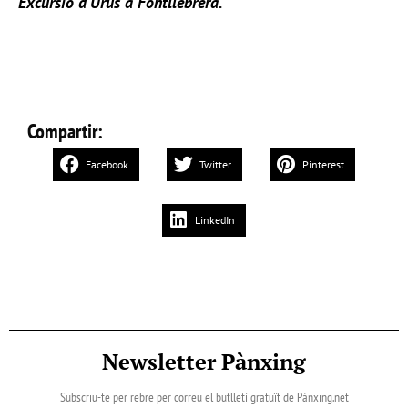
Excursió d’Urús a Fontllebrera
.
Compartir:
Facebook
Twitter
Pinterest
LinkedIn
Newsletter Pànxing
Subscriu-te per rebre per correu el butlletí gratuït de Pànxing.net​