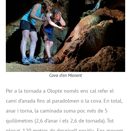
Cova d’en Manent
Per a la tornada a Olopte només ens cal refer el
camí d’anada fins al paradolmen o la cova. En total,
anar i torna, la caminada suma poc més de 5
quilòmetres (2,6 d’anar i els 2,6 de tornada). Tot
plegat, 120 metres de desnivell positiu. Ens movem