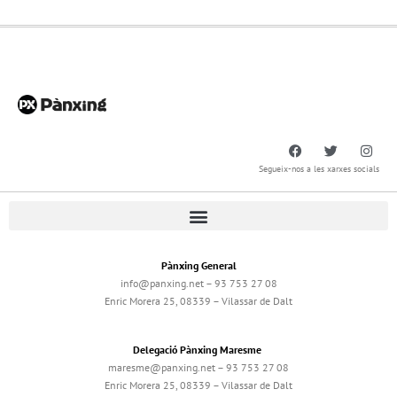
Segueix-nos a les xarxes socials
Pànxing General
info@panxing.net – 93 753 27 08
Enric Morera 25, 08339 – Vilassar de Dalt
Delegació Pànxing Maresme
maresme@panxing.net – 93 753 27 08
Enric Morera 25, 08339 – Vilassar de Dalt