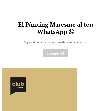
El Pànxing Maresme al teu
WhatsApp
Sigues el primer a tindre la revista a les teves mans.
Envia-me'l