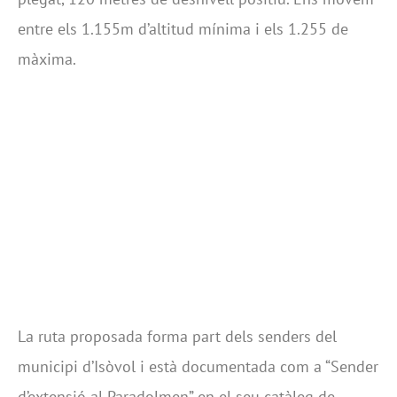
entre els 1.155m d’altitud mínima i els 1.255 de
màxima.
La ruta proposada forma part dels senders del
municipi d’Isòvol i està documentada com a “Sender
d’extensió al Paradolmen” en el seu catàleg de