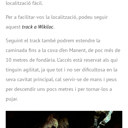
localització fàcil.
Per a facilitar-vos la localització, podeu seguir
aquest
track a Wikiloc
.
Seguint el track també podrem estendre la
caminada fins a la cova d’en Manent, de poc més de
10 metres de fondària. L’accés està reservat als qui
tinguin agilitat, ja que tot i no ser dificultosa en la
seva cavitat principal, cal servir-se de mans i peus
per descendir uns pocs metres i per tornar-los a
pujar.