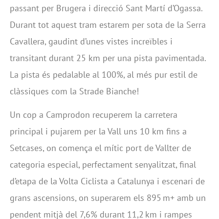
passant per Brugera i direcció Sant Martí d’Ogassa.
Durant tot aquest tram estarem per sota de la Serra
Cavallera, gaudint d’unes vistes increïbles i
transitant durant 25 km per una pista pavimentada.
La pista és pedalable al 100%, al més pur estil de
clàssiques com la Strade Bianche!
Un cop a Camprodon recuperem la carretera
principal i pujarem per la Vall uns 10 km fins a
Setcases, on comença el mític port de Vallter de
categoria especial, perfectament senyalitzat, final
d’etapa de la Volta Ciclista a Catalunya i escenari de
grans ascensions, on superarem els 895 m+ amb un
pendent mitjà del 7,6% durant 11,2 km i rampes