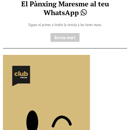
El Pànxing Maresme al teu
WhatsApp
Sigues el primer a tindre la revista a les teves mans.
Envia-me'l