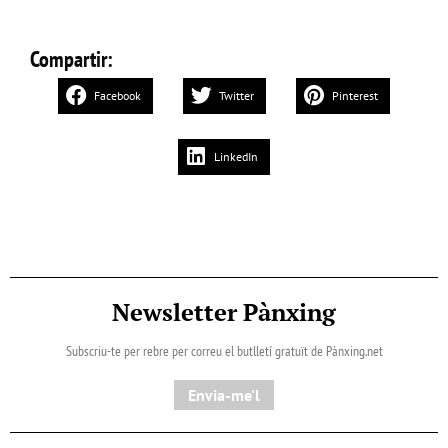
Compartir:
Facebook
Twitter
Pinterest
LinkedIn
Newsletter Pànxing
Subscriu-te per rebre per correu el butlletí gratuït de Pànxing.net​
Envia-me'l