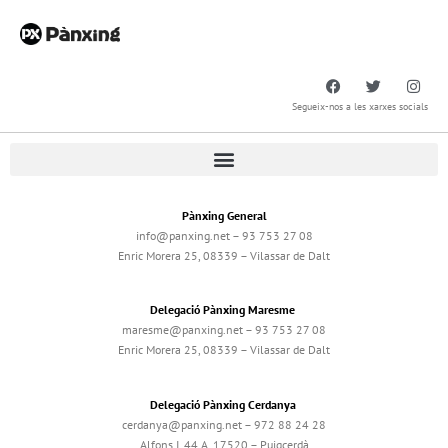
Segueix-nos a les xarxes socials
Pànxing General
info@panxing.net – 93 753 27 08
Enric Morera 25, 08339 – Vilassar de Dalt
Delegació Pànxing Maresme
maresme@panxing.net – 93 753 27 08
Enric Morera 25, 08339 – Vilassar de Dalt
Delegació Pànxing Cerdanya
cerdanya@panxing.net – 972 88 24 28
Alfons I, 44 A, 17520 – Puigcerdà