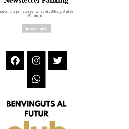
Subscriu-te per rebre per correu el butlletí gratuït de
Pànxing.net​
Envia-me'l