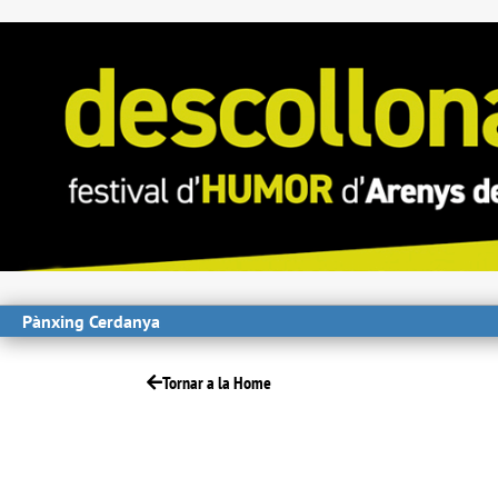
Pànxing Cerdanya
Tornar a la Home