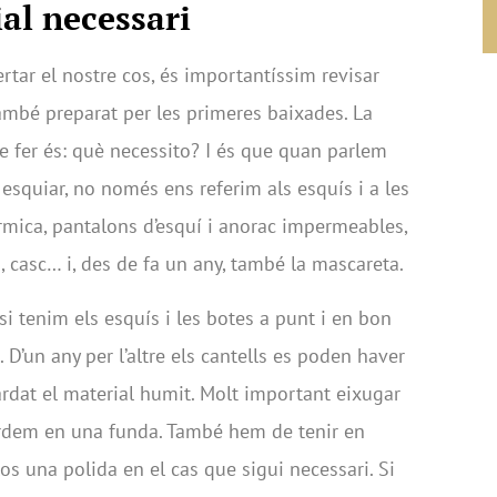
ial necessari
ertar el nostre cos, és importantíssim revisar
ambé preparat per les primeres baixades. La
 fer és: què necessito? I és que quan parlem
 esquiar, no només ens referim als esquís i a les
mica, pantalons d’esquí i anorac impermeables,
, casc… i, des de fa un any, també la mascareta.
i tenim els esquís i les botes a punt i en bon
D’un any per l’altre els cantells es poden haver
rdat el material humit. Molt important eixugar
uardem en una funda. També hem de tenir en
-los una polida en el cas que sigui necessari. Si