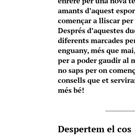
enrere per una nova t
amants d’aquest espor
començar a lliscar per 
Després d’aquestes du
diferents marcades per
enguany, més que mai,
per a poder gaudir al 
no saps per on començ
consells que et servira
més bé!
Despertem el cos