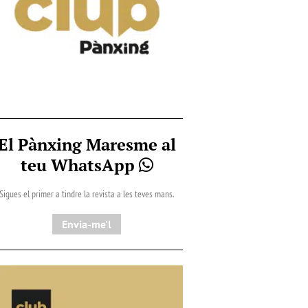
El Pànxing Maresme al
teu WhatsApp
Sigues el primer a tindre la revista a les teves mans.
Envia-me'l