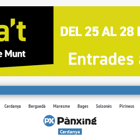
Cerdanya
Berguedà
Maresme
Bages
Solsonès
Pirineus
Cerdanya