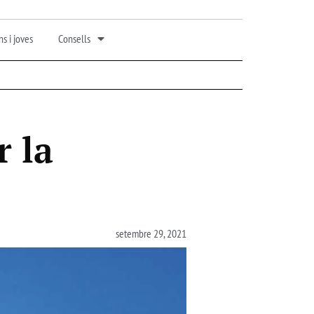
s i joves
Consells
 la
setembre 29, 2021